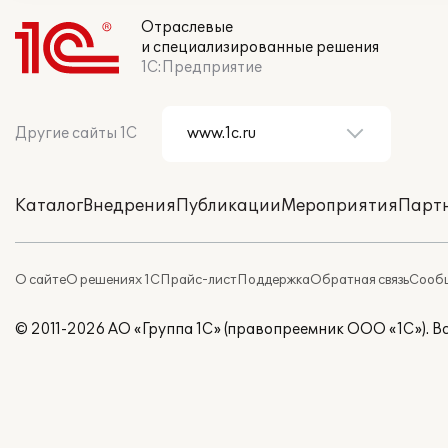
Отраслевые
и специализированные решения
1С:Предприятие
Другие сайты 1С
Каталог
Внедрения
Публикации
Мероприятия
Парт
О сайте
О решениях 1С
Прайс-лист
Поддержка
Обратная связь
Сообщ
© 2011-2026 АО «Группа 1С» (правопреемник ООО «1С»). 