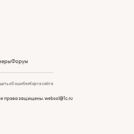
неры
Форум
ить об ошибке
Карта сайта
Все права защищены.
websol@1c.ru