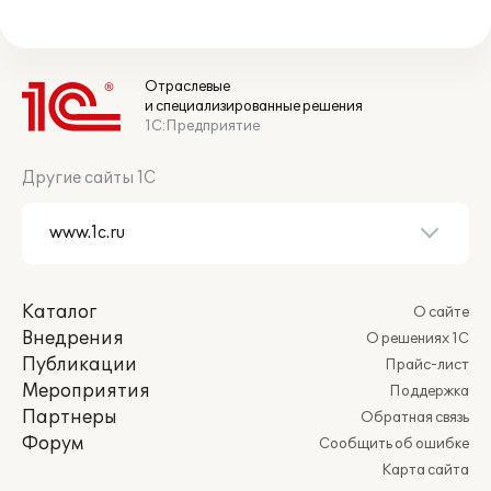
Отраслевые
и специализированные решения
1С:Предприятие
Другие сайты 1С
Каталог
О сайте
Внедрения
О решениях 1С
Публикации
Прайс-лист
Мероприятия
Поддержка
Партнеры
Обратная связь
Форум
Сообщить об ошибке
Карта сайта