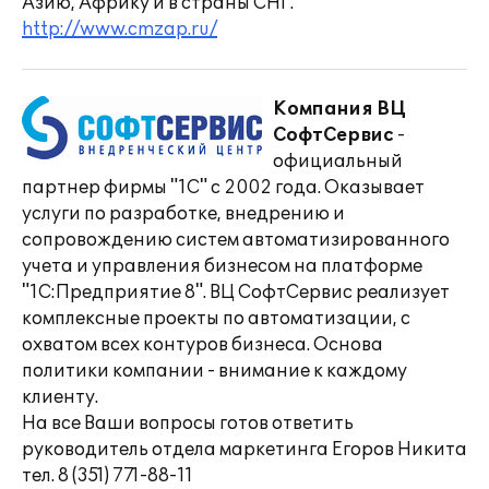
Азию, Африку и в страны СНГ.
http://www.cmzap.ru/
Компания ВЦ
СофтСервис
-
официальный
партнер фирмы "1С" с 2002 года. Оказывает
услуги по разработке, внедрению и
сопровождению систем автоматизированного
учета и управления бизнесом на платформе
"1С:Предприятие 8". ВЦ СофтСервис реализует
комплексные проекты по автоматизации, с
охватом всех контуров бизнеса. Основа
политики компании - внимание к каждому
клиенту.
На все Ваши вопросы готов ответить
руководитель отдела маркетинга Егоров Никита
тел. 8 (351) 771-88-11