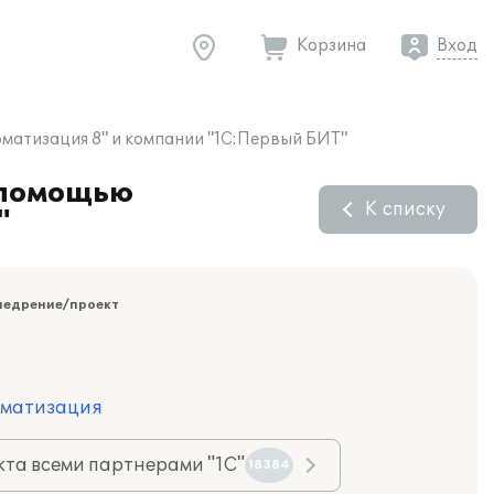
Корзина
Вход
матизация 8" и компании "1С:Первый БИТ"
 помощью
К списку
"
недрение/проект
оматизация
та всеми партнерами "1С"
18384