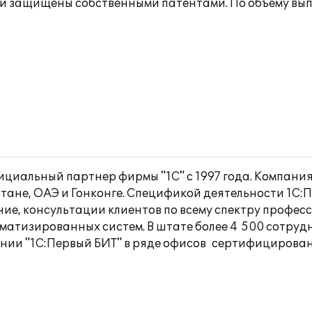
ли защищены собственными патентами. По объему вып
ициальный партнер фирмы "1С" с 1997 года. Компания
стане, ОАЭ и Гонконге. Спецификой деятельности 1С:
ние, консультации клиентов по всему спектру профе
матизированных систем. В штате более 4 500 сотру
ании "1С:Первый БИТ" в ряде офисов сертифицирова