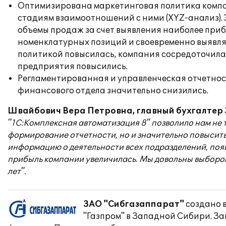
Оптимизирована маркетинговая политика компан
стадиям взаимоотношений с ними (XYZ-анализ). 
объемы продаж за счет выявления наиболее приб
номенклатурных позиций и своевременно выявля
политикой повысилась, компания сосредоточила 
предприятия повысились.
Регламентированная и управленческая отчетнос
финансового отдела значительно снизились.
Швайбович Вера Петровна, главный бухгалтер
"1С:Комплексная автоматизация 8" позволило нам не 
формирование отчетности, но и значительно повысит
информацию о деятельности всех подразделений, появ
прибыль компании увеличилась. Мы довольны выбором
лет".
ЗАО "Сибгазаппарат"
создано в
"Газпром" в Западной Сибири. За