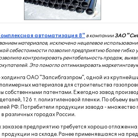
Комплексная автоматизация 8"
в компании
ЗАО "Си
ованием материалов, исключено нецелевое использовани
кой себестоимости позволил предприятию более гибко 
зволила контролировать рентабельность продаж, выявл
купателей. Это помогло оптимизировать маркетинговую
ме холдинга ОАО "Запсибгазпром", одной из крупней
 полимерных материалов для строительства газопров
 собственными патентами. Ежегодно завод производи
деталей, 126 т. полиэтиленовой пленки. По объему в
лей РФ. Потребители продукции завода - множество
в различных городах России.
х заказов предприятию требуется хорошо отлаженна
вой продукции на складе. Ранее применявшаяся на п