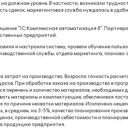
ч на должном уровне. В частности, возникали трудно
сть сделок, маркетинговая служба нуждалась в удо
ешение "1С:Комплексная автоматизация 8". Партнеро
ственных предприятий.
новили и настроили систему, провели обучение польз
оизводственной службы, отдела маркетинга, планово-
а затрат на производство. Возросла точность расче
урсов. При обработке заказа на производство в прог
 перечень и количество материалов, необходимых д
вать материалы и комплектующие, обеспечивая посто
по причине нехватки материалов. Исключено нецелев
, в среднем, на 3-5%, качество планирования произв
ценах, производственной себестоимости и планируе
а продукцию предприятия.