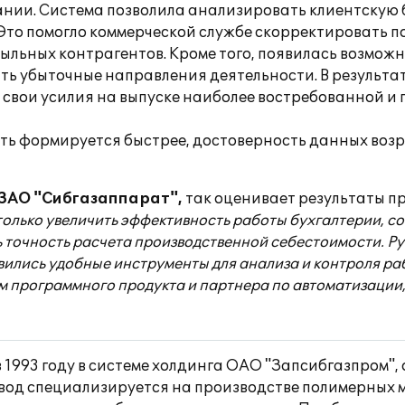
ии. Система позволила анализировать клиентскую ба
Это помогло коммерческой службе скорректировать п
ыльных контрагентов. Кроме того, появилась возмож
ть убыточные направления деятельности. В результ
свои усилия на выпуске наиболее востребованной и 
ть формируется быстрее, достоверность данных возр
 ЗАО "Сибгазаппарат",
так оценивает результаты п
только увеличить эффективность работы бухгалтерии, со
ь точность расчета производственной себестоимости. Р
ились удобные инструменты для анализа и контроля ра
 программного продукта и партнера по автоматизации,
 1993 году в системе холдинга ОАО "Запсибгазпром"
вод специализируется на производстве полимерных м