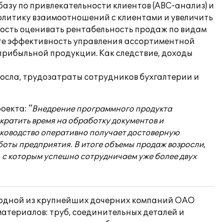
зу по привлекательности клиентов (ABC-анализ) и
олитику взаимоотношений с клиентами и увеличить
ность оценивать рентабельность продаж по видам
ате эффективность управления ассортиментной
прибыльной продукции. Как следствие, доходы
осла, трудозатраты сотрудников бухгалтерии и
роекта:
"Внедрение программного продукта
кратить время на обработку документов и
уководство оперативно получает достоверную
боты предприятия. В итоге объемы продаж возросли,
 с которым успешно сотрудничаем уже более двух
, одной из крупнейших дочерних компаний ОАО
атериалов: труб, соединительных деталей и