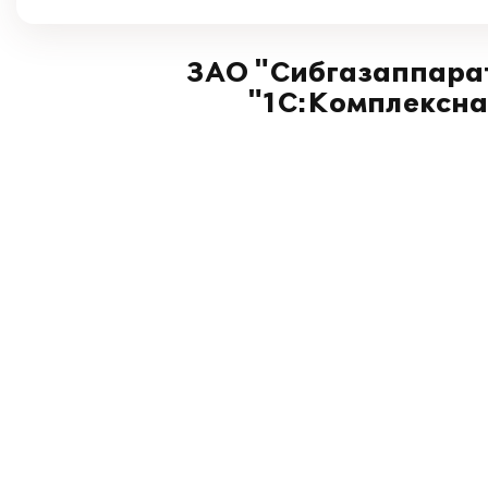
ЗАО "Сибгазаппарат
"1С:Комплексна