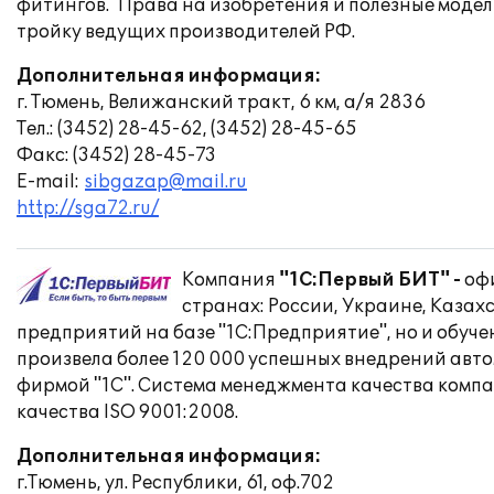
фитингов. Права на изобретения и полезные моде
тройку ведущих производителей РФ.
Дополнительная информация:
г. Тюмень, Велижанский тракт, 6 км, а/я 2836
Тел.: (3452) 28-45-62, (3452) 28-45-65
Факс: (3452) 28-45-73
E-mail:
sibgazap@mail.ru
http://sga72.ru/
Компания
"1С:Первый БИТ" -
оф
странах: России, Украине, Казах
предприятий на базе "1С:Предприятие", но и обуче
произвела более 120 000 успешных внедрений авто
фирмой "1С". Система менеджмента качества комп
качества ISO 9001:2008.
Дополнительная информация:
г.Тюмень, ул. Республики, 61, оф.702