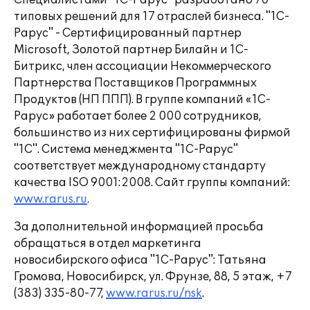
Специалистами "1С-Рарус" разработано 70
типовых решений для 17 отраслей бизнеса. "1С-
Рарус" - Сертифицированный партнер
Microsoft, Золотой партнер Билайн и 1С-
Битрикс, член ассоциации Некоммерческого
Партнерства Поставщиков Программных
Продуктов (НП ППП). В группе компаний «1С-
Рарус» работает более 2 000 сотрудников,
большинство из них сертифицированы фирмой
"1С". Система менеджмента "1С-Рарус"
соответствует международному стандарту
качества ISO 9001:2008. Сайт группы компаний:
www.rarus.ru
.
За дополнительной информацией просьба
обращаться в отдел маркетинга
новосибирского офиса "1С-Рарус": Татьяна
Громова, Новосибирск, ул. Фрунзе, 88, 5 этаж, +7
(383) 335-80-77,
www.rarus.ru/nsk
.