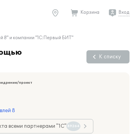
Корзина
Вход
 8" и компании "1С:Первый БИТ"
мощью
К списку
недрение/проект
влей 8
та всеми партнерами "1С"
89264