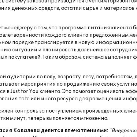
в систему заказов производится с четким горизонтом
ия денежных средств, остатки сырья и материалов н
 менеджеру о том, что программа питания клиента б
влетворенности каждого клиента предложенным меню
льном порядке транслируется в новую информационну
нию ситуации и планировать дальнейшее сотрудничес
ных покупателей. Таким образом, система выполняет
й аудитории по полу, возрасту, весу, потребностям
тывает мероприятия по продвижению своих услуг на 
 в Just for You клиента. Это помогает оценивать э
ования того или иного ресурса для размещения инф
илен контроль за поступлением произведенных клиент
ки минут, теперь выполняется мгновенно.
сия Ковалева делится впечатлениями
:
"Внедрение