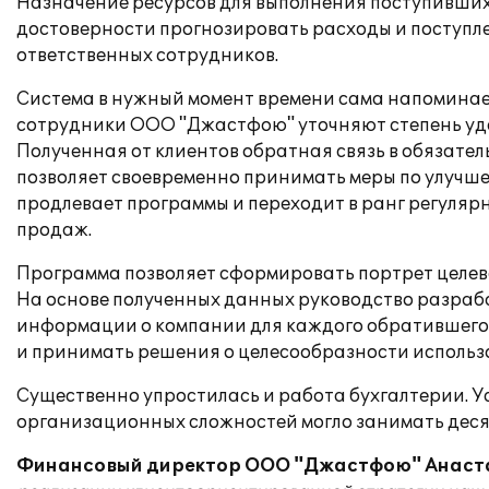
Назначение ресурсов для выполнения поступивших 
достоверности прогнозировать расходы и поступлен
ответственных сотрудников.
Система в нужный момент времени сама напоминает
сотрудники ООО "Джастфою" уточняют степень удо
Полученная от клиентов обратная связь в обязате
позволяет своевременно принимать меры по улучше
продлевает программы и переходит в ранг регуляр
продаж.
Программа позволяет сформировать портрет целево
На основе полученных данных руководство разраба
информации о компании для каждого обратившегося
и принимать решения о целесообразности использ
Существенно упростилась и работа бухгалтерии. Ус
организационных сложностей могло занимать десят
Финансовый директор ООО "Джастфою" Анаста