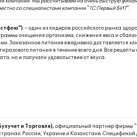
 компании. Мы рассчитываем на очень быструю финансо
местно со специалистами компании "1С:Первый БИТ".
астфою")
– один из лидеров российского рынка здоро
раммы очищения организма, снижения веса и сбала
ми. Заказанное питание ежедневно доставляется кли
тиразового питания в течение всего дня. Все рецепт
та, но и получали удовольствие от вкуса.
ухучет и Торговля),
официальный партнер фирмы "1С
странах: России, Украине и Казахстане. Спецификой 