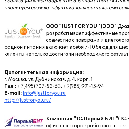
реализации клиентоориентированной стратегии нашей
планируем развивать функциональность системы сов
ООО "JUST FOR YOU" (ООО "Дж
разрабатывает эффективные прог
совместно с поварами и диетолога
рацион питания включает в себя 7-10 блюд для шес
клиенты не только достигали необходимого результа
Дополнительная информация:
г. Москва, ул. Дубнинская, д. 4, корп. 1
Тел.:
+7(495) 707-53-53, +7(985) 991-15-94
E-mail:
info@justforyou.ru
http://justforyou.ru/
Компания "1С:Первый БИТ"(1С:Б
офисов, которые работают в трех 