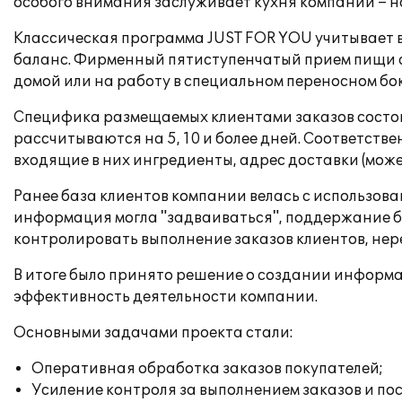
особого внимания заслуживает кухня компании – н
Классическая программа JUST FOR YOU учитывает 
баланс. Фирменный пятиступенчатый прием пищи с
домой или на работу в специальном переносном бок
Специфика размещаемых клиентами заказов состоит
рассчитываются на 5, 10 и более дней. Соответств
входящие в них ингредиенты, адрес доставки (может
Ранее база клиентов компании велась с использова
информация могла "задваиваться", поддержание ба
контролировать выполнение заказов клиентов, нер
В итоге было принято решение о создании информ
эффективность деятельности компании.
Основными задачами проекта стали:
Оперативная обработка заказов покупателей;
Усиление контроля за выполнением заказов и по