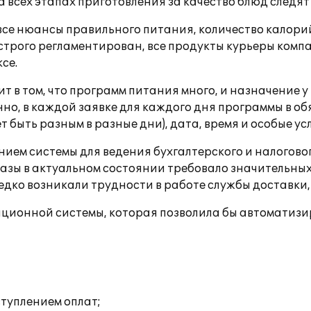
а всех этапах приготовления за качество блюд след
все нюансы правильного питания, количество калори
трого регламентирован, все продукты курьеры компа
се.
 в том, что программ питания много, и назначение 
енно, в каждой заявке для каждого дня программы в 
 быть разным в разные дни), дата, время и особые ус
нием системы для ведения бухгалтерского и налогово
зы в актуальном состоянии требовало значительных 
едко возникали трудности в работе службы доставки
ационной системы, которая позволила бы автоматизи
ступлением оплат;