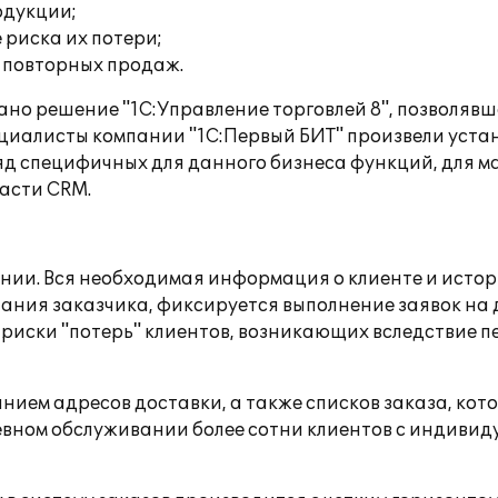
одукции;
риска их потери;
 повторных продаж.
рано решение "1С:Управление торговлей 8", позволяв
пециалисты компании "1С:Первый БИТ" произвели уста
ряд специфичных для данного бизнеса функций, для 
асти CRM.
ии. Вся необходимая информация о клиенте и истори
ния заказчика, фиксируется выполнение заявок на 
 риски "потерь" клиентов, возникающих вследствие
нием адресов доставки, а также списков заказа, ко
невном обслуживании более сотни клиентов с индиви