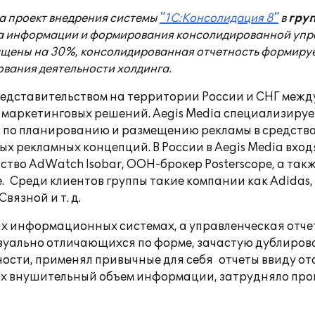
 проект внедрения системы
"1С:Консолидация 8"
в
груп
 информации и формирования консолидированной упра
ены на 30%, консолидированная отчетность формируется
ования деятельности холдинга.
едставительством на территории России и СНГ междун
 маркетинговых решений. Aegis Media специализируе
ги по планированию и размещению рекламы в средст
рекламных концепций. В России в Aegis Media входят
ентство AdWatch Isobar, ООН-брокер Posterscope, а та
реди клиентов группы такие компании как Adidas, BMW
Связной и т. д.
ных информационных системах, а управленческая от
изуально отличающихся по форме, зачастую дублиров
сти, применял привычные для себя отчеты ввиду от
х внушительный объем информации, затрудняло проц