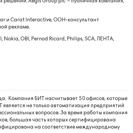
 решений. Aegis Group plc – публичная компания,
bar и Carat Interactive, ООН-консультант
ной рекламе.
, Nokia, OBI, Pernod Ricard, Philips, SCA, ЛЕНТА,
да. Компания БИТ насчитывает 50 офисов, которые
Т является не только автоматизация предприятий
офессиональных вопросов. За время работы компания
иков, большая часть которых сертифицирована
ертифицирована на соответствие международному