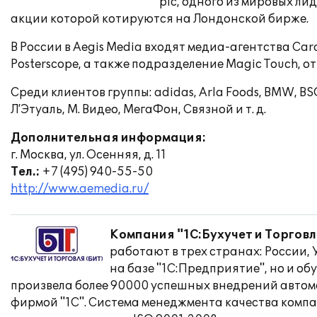
plc, одного из мировых л
акции которой котируются на Лондонской бирже.
В России в Aegis Media входят медиа-агентства Cara
Posterscope, а также подразделение Magic Touch,
Среди клиентов группы: adidas, Arla Foods, BMW, BSGV, 
Л’Этуаль, М. Видео, МегаФон, Связной и т. д.
Дополнительная информация:
г. Москва, ул. Осенняя, д. 11
Тел.:
+7 (495) 940-55-50
http://www.aemedia.ru/
Компания "1С:Бухучет и Торговл
работают в трех странах: России,
на базе "1С:Предприятие", но и о
произвела более 90000 успешных внедрений автом
фирмой "1С". Система менеджмента качества компа