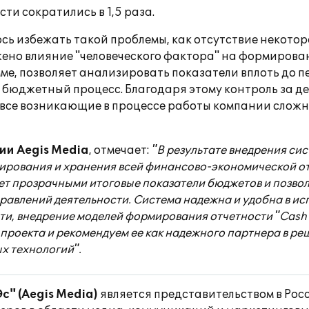
и сократились в 1,5 раза.
сь избежать такой проблемы, как отсутствие некото
ено влияние "человеческого фактора" на формирова
е, позволяет анализировать показатели вплоть до п
л бюджетный процесс. Благодаря этому контроль за д
 все возникающие в процессе работы компании слож
ии Aegis Media
, отмечает:
"В результате внедрения си
рования и хранения всей финансово-экономической от
ет прозрачными итоговые показатели бюджетов и позво
равлений деятельности. Система надежна и удобна в ис
ти, внедрение моделей формирования отчетности "Cash 
ии проекта и рекомендуем ее как надежного партнера в 
х технологий".
" (Aegis Media)
является представительством в Рос