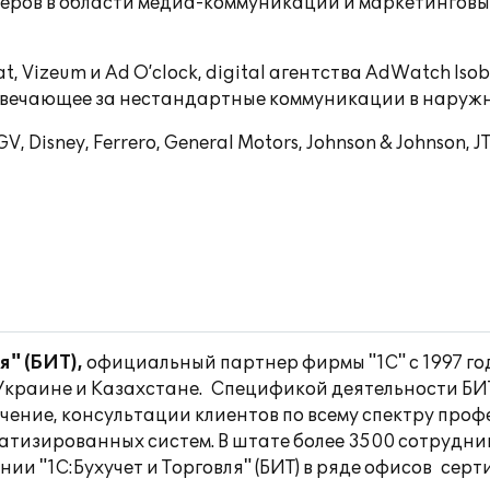
идеров в области медиа-коммуникаций и маркетинговых
t, Vizeum и Ad O’clock, digital агентства AdWatch Iso
 отвечающее за нестандартные коммуникации в наруж
Disney, Ferrero, General Motors, Johnson & Johnson, JTI
я" (БИТ),
официальный партнер фирмы "1С" с 1997 го
 Украине и Казахстане. Спецификой деятельности БИ
бучение, консультации клиентов по всему спектру пр
атизированных систем. В штате более 3500 сотрудн
нии "1С:Бухучет и Торговля" (БИТ) в ряде офисов с