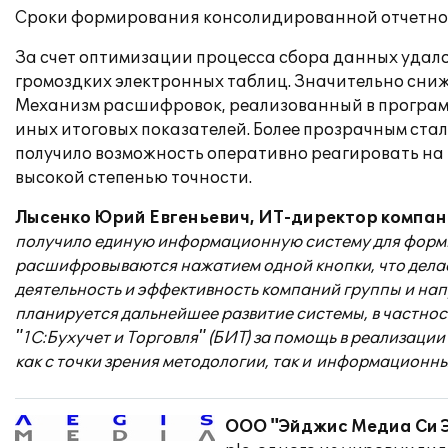
Сроки формирования консолидированной отчетност
За счет оптимизации процесса сбора данных удало
громоздких электронных таблиц. Значительно сниж
Механизм расшифровок, реализованный в программ
иных итоговых показателей. Более прозрачным ста
получило возможность оперативно реагировать на
высокой степенью точности.
Лысенко Юрий Евгеньевич, ИТ-директор компан
получило единую информационную систему для форми
расшифровываются нажатием одной кнопки, что дела
деятельность и эффективность компаний группы и нап
планируется дальнейшее развитие системы, в частнос
"1С:Бухучет и Торговля" (БИТ) за помощь в реализац
как с точки зрения методологии, так и информационны
ООО "Эйджис Медиа Си Эс