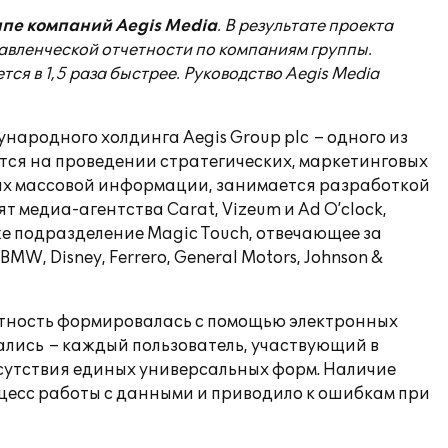
пе компаний Aegis Media
. В результате проекта
вленческой отчетности по компаниям группы.
 в 1,5 раза быстрее. Руководство Aegis Media
ародного холдинга Aegis Group plc – одного из
тся на проведении стратегических, маркетинговых
вах массовой информации, занимается разработкой
 медиа-агентства Carat, Vizeum и Ad O’clock,
кже подразделение Magic Touch, отвечающее за
, Disney, Ferrero, General Motors, Johnson &
четность формировалась с помощью электронных
ались – каждый пользователь, участвующий в
сутствия единых универсальных форм. Наличие
есс работы с данными и приводило к ошибкам при