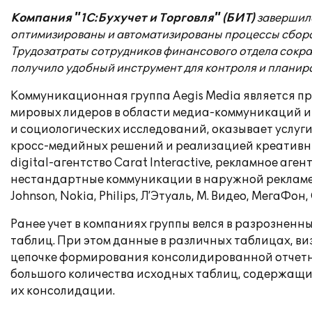
Компания "1С:Бухучет и Торговля" (БИТ)
завершила
оптимизированы и автоматизированы процессы сбора
Трудозатраты сотрудников финансового отдела сокращ
получило удобный инструмент для контроля и планир
Коммуникационная группа Aegis Media является пр
мировых лидеров в области медиа-коммуникаций и
и социологических исследований, оказывает услу
кросс-медийных решений и реализацией креативных 
digital-агентство Carat Interactive, рекламное аг
нестандартные коммуникации в наружной рекламе. С
Johnson, Nokia, Philips, Л’Этуаль, М. Видео, МегаФон, 
Ранее учет в компаниях группы велся в разрознен
таблиц. При этом данные в различных таблицах, в
цепочке формирования консолидированной отчетно
большого количества исходных таблиц, содержащи
их консолидации.