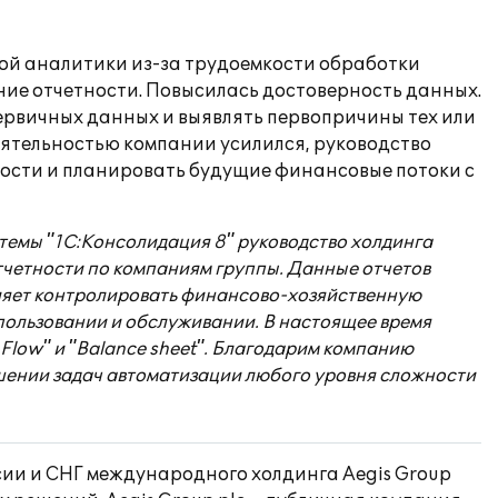
рой аналитики из-за трудоемкости обработки
ние отчетности. Повысилась достоверность данных.
ервичных данных и выявлять первопричины тех или
еятельностью компании усилился, руководство
ности и планировать будущие финансовые потоки с
стемы "1С:Консолидация 8" руководство холдинга
четности по компаниям группы. Данные отчетов
ляет контролировать финансово-хозяйственную
пользовании и обслуживании. В настоящее время
Flow" и "Balance sheet". Благодарим компанию
решении задач автоматизации любого уровня сложности
сии и СНГ международного холдинга Aegis Group