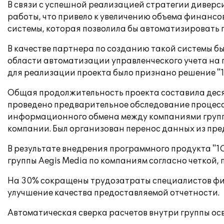
В связи с успешной реализацией стратегии диверс
работы, что привело к увеличению объема финан
системы, которая позволила бы автоматизировать
В качестве партнера по созданию такой системы бы
области автоматизации управленческого учета на
для реализации проекта было признано решение "1
Общая продолжительность проекта составила десят
проведено предварительное обследование процесс
информационного обмена между компаниями групп
компании. Был организован перенос данных из пре
В результате внедрения программного продукта "1
группы Aegis Media по компаниям согласно четкой,
На 30% сокращены трудозатраты специалистов фин
улучшение качества предоставляемой отчетности.
Автоматическая сверка расчетов внутри группы о