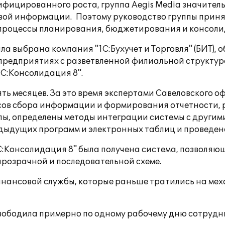
ифицированного роста, группа Aegis Media значите
совой информации. Поэтому руководство группы при
 процессы планирования, бюджетирования и консоли
ла выбрана компания "1С:Бухучет и Торговля" (БИТ)
 предприятиях с разветвленной филиальной структу
С:Консолидация 8".
ь месяцев. За это время экспертами Савеловского оф
ов сбора информации и формирования отчетности, 
ы, определены методы интеграции системы с другим
дыдущих программ и электронных таблиц и проведена
С:Консолидация 8" была получена система, позволяю
 прозрачной и последовательной схеме.
ансовой службы, которые раньше тратились на меха
свободила примерно по одному рабочему дню сотрудн