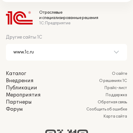
Отраслевые
и специализированные решения
1С:Предприятие
Другие сайты 1С
Каталог
О сайте
Внедрения
О решениях 1С
Публикации
Прайс-лист
Мероприятия
Поддержка
Партнеры
Обратная связь
Форум
Сообщить об ошибке
Карта сайта