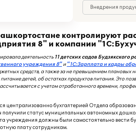
Внедрения продук
 Башкортостане контролируют ра
приятия 8" и компании "1С:Бухуч
ировала деятельность
11 детских садов Будзякского
твенного учреждения 8"
и
"1С:Зарплата и кадры обр
джетных средств, а также за не превышением плановых 
 питание детей, об остатках продуктов питания. Это по
рассчитывается с учетом отработанного времени, профе
елся централизованно бухгалтерией Отдела образов
ады получили статус муниципальных автономных дошк
та учреждения должны были самостоятельно вести бух
ботную плату сотрудникам.