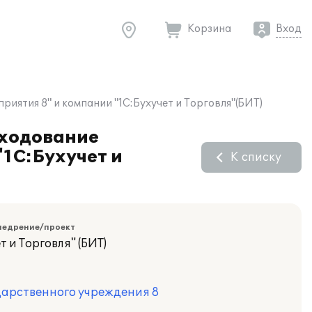
Корзина
Вход
ятия 8" и компании "1С:Бухучет и Торговля"(БИТ)
сходование
1С:Бухучет и
К списку
недрение/проект
т и Торговля" (БИТ)
дарственного учреждения 8