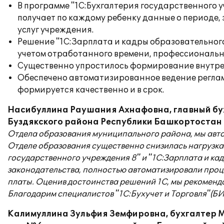
В программе "1С:Бухгалтерия государственного 
получает по каждому ребенку данные о периоде, 
услуг учреждения.
Решение "1С:Зарплата и кадры образовательног
учетом отработанного времени, профессиональн
Существенно упростилось формирование внутренни
Обеспечено автоматизированное ведение реглам
формируется качественно и в срок.
Насибуллина Раушания Ахнафовна, главный бу
Буздякского района Республики Башкортостан 
Отдела образования муниципального района, мы авто
Отделе образования существенно снизилась нагрузка 
государственного учреждения 8" и "1С:Зарплата и ка
законодательства, полностью автоматизировали проц
платы. Оценив достоинства решений 1С, мы рекомендо
Благодарим специалистов "1С:Бухучет и Торговля"(БИ
Калимуллина Зульфия Земфировна, бухгалтер 