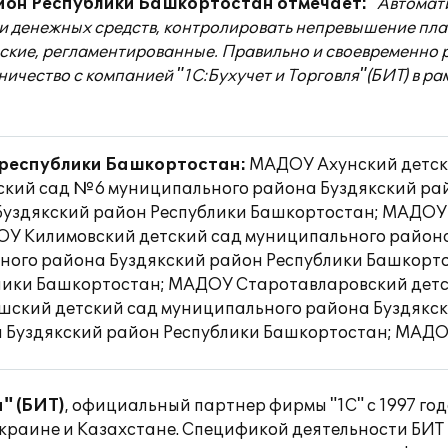
йон Республики Башкортостан отмечает:
"Автомат
и денежных средств, контролировать непревышение пл
ческие, регламентированные. Правильно и своевременно
ичество с компанией "1С:Бухучет и Торговля"(БИТ) в р
а республики Башкортостан:
МАДОУ Ахунский детск
ский сад №6 муниципального района Буздякский ра
 Буздякский район Республики Башкортостан; МАДОУ
ОУ Килимовский детский сад муниципального района
ного района Буздякский район Республики Башкорт
лики Башкортостан; МАДОУ Старотавларовский детс
ский детский сад муниципального района Буздякс
 Буздякский район Республики Башкортостан; МАДО
" (БИТ)
, официальный партнер фирмы "1С" с 1997 го
 Украине и Казахстане. Спецификой деятельности БИТ