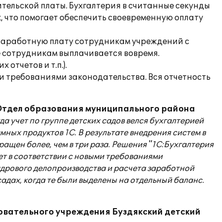
тельской платы. Бухгалтерия в считанные секунды
, что помогает обеспечить своевременную оплату
 заработную плату сотрудникам учреждений с
 сотрудникам выплачивается вовремя.
отчетов и т.п.).
и требованиями законодательства. Вся отчетность
Отдел образования муниципального района
гда учет по группе детских садов велся бухгалтерией
ых продуктов 1С. В результате внедрения систем в
ащен более, чем в три раза. Решения "1С:Бухгалтерия
ет в соответствии с новыми требованиями
дрового делопроизводства и расчета заработной
адах, когда те были выделены на отдельный баланс.
вательного учреждения Буздякский детский