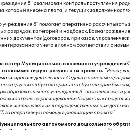
учреждения 8" реализован контроль поступления роди
за который внесена плата, и текущих задолженностях
о учреждения 8" помогает оперативно рассчитывать
ых разрядов, категорий и надбавок. Вознаграждение
х документов (договоров, приказов, управленческих 
ентированного учета в полном соответствии с новым
хгалтер
Муниципального казенного учреждения 
так комментирует результаты проекта:
"Ранее, ко
матизировали деятельность Отдела с помощью программн
на сотрудников бухгалтерии, штат бухгалтерии был сокр
дры образовательного учреждения 8" позволили вести уч
ессы контроля за расходованием бюджетных средств, ка
вали использовать их в подведомственных нам детских с
Т) за оперативную помощь в реализации проекта".
Муниципального автономного дошкольного образо