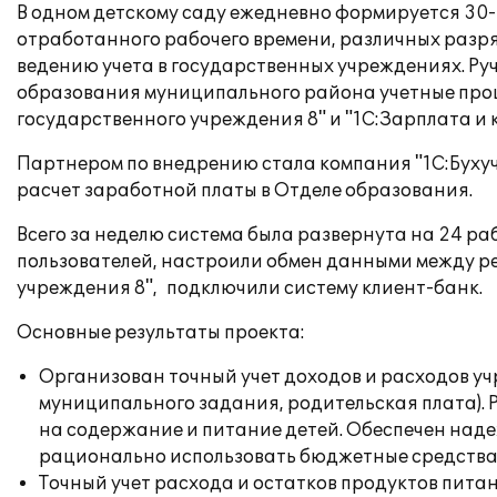
В одном детскому саду ежедневно формируется 30-
отработанного рабочего времени, различных разрядо
ведению учета в государственных учреждениях. Ру
образования муниципального района учетные проц
государственного учреждения 8" и "1С:Зарплата и
Партнером по внедрению стала компания "1С:Бухуче
расчет заработной платы в Отделе образования.
Всего за неделю система была развернута на 24 ра
пользователей, настроили обмен данными между ре
учреждения 8", подключили систему клиент-банк.
Основные результаты проекта:
Организован точный учет доходов и расходов у
муниципального задания, родительская плата).
на содержание и питание детей. Обеспечен над
рационально использовать бюджетные средства 
Точный учет расхода и остатков продуктов пита