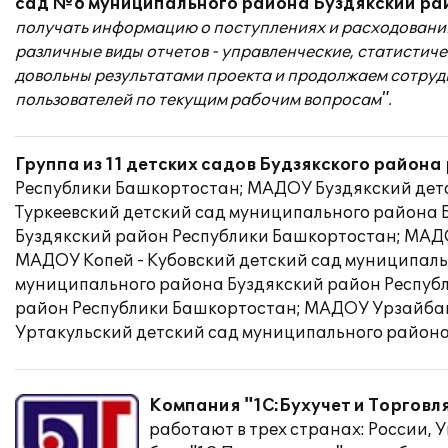
сад №6 муниципального района Буздякский ра
получать информацию о поступлениях и расходовани
различные виды отчетов - управленческие, статисти
довольны результатами проекта и продолжаем сотрудн
пользователей по текущим рабочим вопросам".
Группа из 11 детских садов Будзякского район
Республики Башкортостан; МАДОУ Буздякский дет
Туркеевский детский сад муниципального района
Буздякский район Республики Башкортостан; МАД
МАДОУ Копей - Кубовский детский сад муниципаль
муниципального района Буздякский район Респуб
район Республики Башкортостан; МАДОУ Урзайбаш
Уртакульский детский сад муниципального района
Компания "1С:Бухучет и Торговля
работают в трех странах: России,