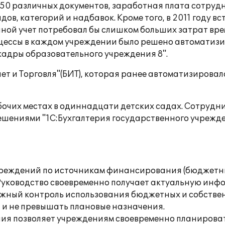
50 различных документов, заработная плата сотруд
в, категорий и надбавок. Кроме того, в 2011 году в
чной учет потребовал бы слишком больших затрат вр
ессы в каждом учреждении было решено автоматизир
 кадры образовательного учреждения 8".
т и Торговля"(БИТ), которая ранее автоматизировала
бочих местах в одиннадцати детских садах. Сотрудник
шениями "1С:Бухгалтерия государственного учрежде
чреждений по источникам финансирования (бюджетны
 Руководство своевременно получает актуальную инф
ежный контроль использования бюджетных и собствен
и не превышать плановые назначения.
ния позволяет учреждениям своевременно планироват