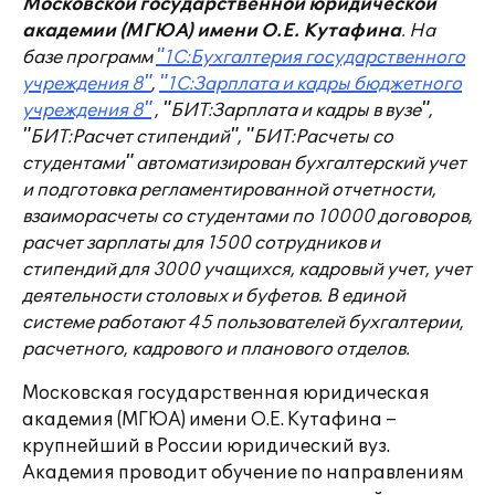
Московской государственной юридической
академии (МГЮА) имени О.Е. Кутафина
. На
базе программ
"1С:Бухгалтерия государственного
учреждения 8"
,
"1С:Зарплата и кадры бюджетного
учреждения 8"
, "БИТ:Зарплата и кадры в вузе",
"БИТ:Расчет стипендий", "БИТ:Расчеты со
студентами" автоматизирован бухгалтерский учет
и подготовка регламентированной отчетности,
взаиморасчеты со студентами по 10000 договоров,
расчет зарплаты для 1500 сотрудников и
стипендий для 3000 учащихся, кадровый учет, учет
деятельности столовых и буфетов. В единой
системе работают 45 пользователей бухгалтерии,
расчетного, кадрового и планового отделов.
Московская государственная юридическая
академия (МГЮА) имени О.Е. Кутафина –
крупнейший в России юридический вуз.
Академия проводит обучение по направлениям