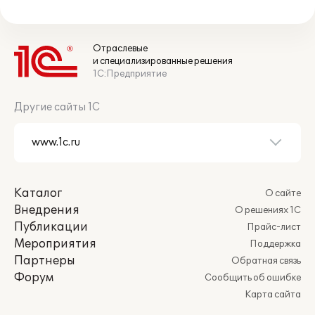
Отраслевые
и специализированные решения
1С:Предприятие
Другие сайты 1С
Каталог
О сайте
Внедрения
О решениях 1С
Публикации
Прайс-лист
Мероприятия
Поддержка
Партнеры
Обратная связь
Форум
Сообщить об ошибке
Карта сайта