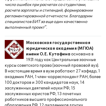
число ошибок при расчетах со студентами,
расчете зарплаты и стипендий, формировании
регламентированной отчетности. Благодарим
специалистов БИТ за еще один качественно
выполненный проект".
Московская государственная
юридическая академия (МГЮА)
имени О.Е. Кутафина
основана в
1931 году как Центральные заочные
курсы советского права (заочный правовой вуз).
В настоящее время в вузе работают 27 кафедр, 1
академик РАН, 1 член-корреспондент РАН, более
100 докторов и 300 кандидатов наук, 14
заслуженных деятелей науки РФ, 15
заслуженных юристов РФ, 13 почетных
работников высшего профессионального
образования РФ, 12 академиков других