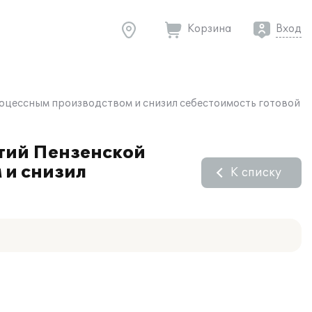
Корзина
Вход
роцессным производством и снизил себестоимость готовой
тий Пензенской
 и снизил
К списку