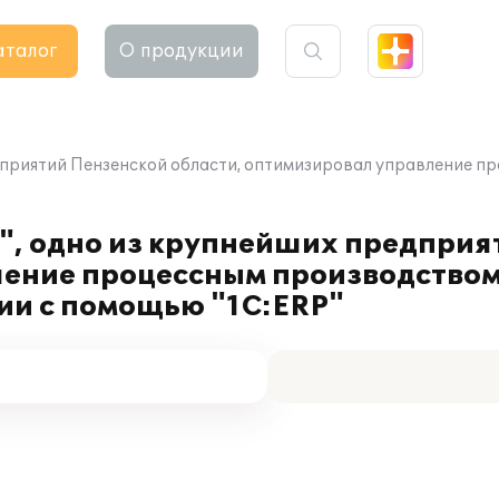
аталог
О продукции
дприятий Пензенской области, оптимизировал управление п
", одно из крупнейших предприя
ление процессным производством
ии с помощью "1С:ERP"