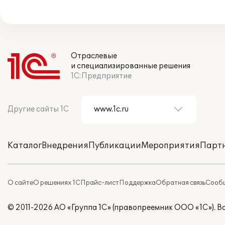
Отраслевые
и специализированные решения
1С:Предприятие
Другие сайты 1С
Каталог
Внедрения
Публикации
Мероприятия
Парт
О сайте
О решениях 1С
Прайс-лист
Поддержка
Обратная связь
Сообщ
© 2011-2026 АО «Группа 1С» (правопреемник ООО «1С»). 