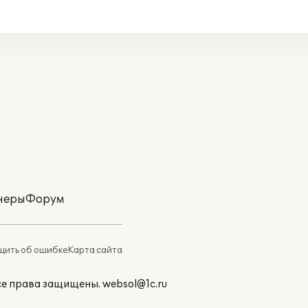
неры
Форум
ить об ошибке
Карта сайта
Все права защищены.
websol@1c.ru