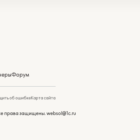
неры
Форум
ить об ошибке
Карта сайта
Все права защищены.
websol@1c.ru