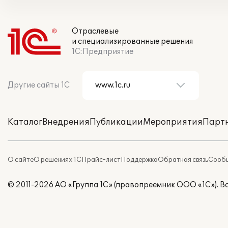
Отраслевые
и специализированные решения
1С:Предприятие
Другие сайты 1С
Каталог
Внедрения
Публикации
Мероприятия
Парт
О сайте
О решениях 1С
Прайс-лист
Поддержка
Обратная связь
Сообщ
© 2011-2026 АО «Группа 1С» (правопреемник ООО «1С»). 