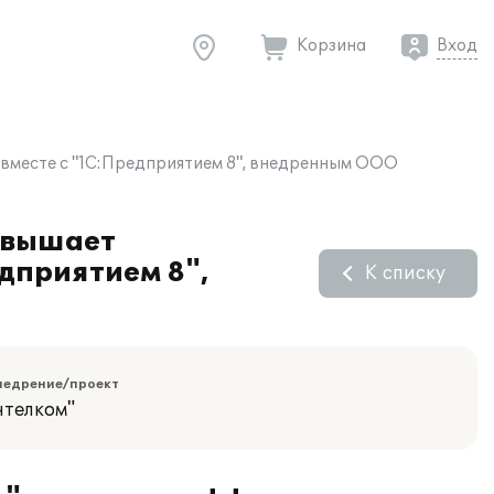
Корзина
Вход
вместе с "1С:Предприятием 8", внедренным ООО
овышает
дприятием 8",
К списку
недрение/проект
нтелком"