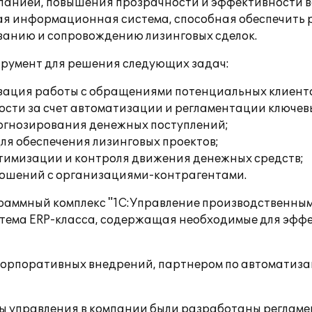
мпанией, повышения прозрачности и эффективности в
ая информационная система, способная обеспечить 
ванию и сопровождению лизинговых сделок.
трумент для решения следующих задач:
зация работы с обращениями потенциальных клиент
сти за счет автоматизации и регламентации ключев
огнозирования денежных поступлений;
я обеспечения лизинговых проектов;
тимизации и контроля движения денежных средств;
ошений с организациями-контрагентами.
раммный комплекс "1С:Управление производственным 
тема ERP-класса, содержащая необходимые для эфф
корпоративных внедрений, партнером по автоматиза
 управления в компании были разработаны регламе