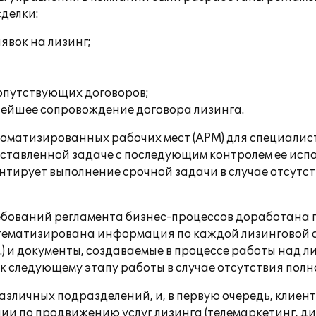
сделки:
явок на лизинг;
опутствующих договоров;
нейшее сопровождение договора лизинга.
томатизированных рабочих мест (АРМ) для специали
ставленной задаче с последующим контролем ее исп
нтирует выполнение срочной задачи в случае отсутс
ребований регламента бизнес-процессов доработана 
тематизирована информация по каждой лизинговой сде
.) и документы, создаваемые в процессе работы над
 следующему этапу работы в случае отсутствия полно
ичных подразделений, и, в первую очередь, клиент
ии по продвижению услуг лизинга (телемаркетинг, ди