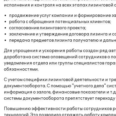
исполнения и контроля на всех этапах лизинговой 
продвижение услуг компании и формирование за
работа с обращения потенциальных клиентов;
согласование лизингового проекта;
заключение и утверждение договора лизинга и с
передача предметов лизинга получателю и даль
Для упрощения и ускорения работы создан ряд ав
доработана система оповещений сотрудников о по
уведомления отдела или группы специалистов гара
обязанностями.
С учетом специфики лизинговой деятельности и т
документооборота. С помощью "учетного дела" сис
информация о залоге, финансовые показатели и т.д
системы документооборота препятствует переходу к
Повышению эффективности работы сотрудников разл
технологий. Это позволило отражать работу компан