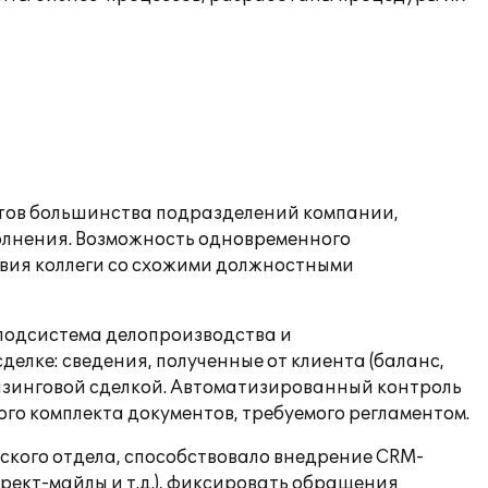
стов большинства подразделений компании,
олнения. Возможность одновременного
твия коллеги со схожими должностными
подсистема делопроизводства и
лке: сведения, полученные от клиента (баланс,
 лизинговой сделкой. Автоматизированный контроль
го комплекта документов, требуемого регламентом.
ского отдела, способствовало внедрение СRM-
рект-майлы и т.д.), фиксировать обращения