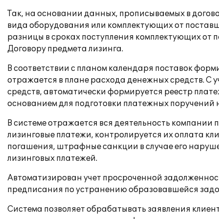
Так, на основании данных, прописываемых в догов
вида оборудования или комплектующих от поставщи
разницы в сроках поступления комплектующих от п
Договору предмета лизинга.
В соответствии с планом календаря поставок форм
отражается в плане расхода денежных средств. С 
средств, автоматически формируется реестр платеж
основанием для подготовки платежных поручений н
В системе отражается вся деятельность компании
лизинговые платежи, контролируется их оплата кли
погашения, штрафные санкции в случае его наруше
лизинговых платежей.
Автоматизирован учет просроченной задолженности
предписания по устранению образовавшейся задо
Система позволяет обрабатывать заявления клиен