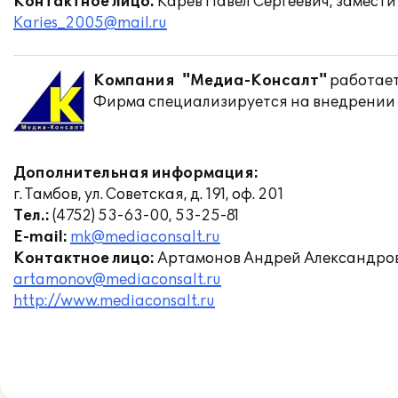
Контактное лицо:
Карев Павел Сергеевич, замест
Karies_2005@mail.ru
Компания "Медиа-Консалт"
работает
Фирма специализируется на внедрении у
Дополнительная информация:
г. Тамбов, ул. Советская, д. 191, оф. 201
Тел.:
(4752) 53-63-00, 53-25-81
E-mail:
mk@mediaconsalt.ru
Контактное лицо:
Артамонов Андрей Александро
artamonov@mediaconsalt.ru
http://www.mediaconsalt.ru