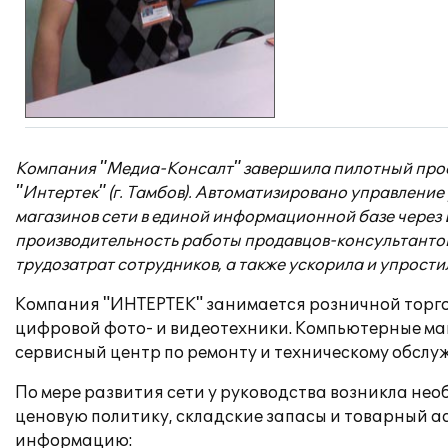
Компания "Медиа-Консалт" завершила пилотный прое
"Интертек" (г. Тамбов). Автоматизировано управлени
магазинов сети в единой информационной базе через И
производительность работы продавцов-консультантов
трудозатрат сотрудников, а также ускорила и упрост
Компания "ИНТЕРТЕК" занимается розничной торго
цифровой фото- и видеотехники. Компьютерные ма
сервисный центр по ремонту и техническому обсл
По мере развития сети у руководства возникла не
ценовую политику, складские запасы и товарный а
информацию: