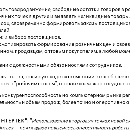
ть товародвижение, свободные остатки товаров в ро
чных точек в другие и выявлять неликвидные товары.
асах, своевременно формировать заказы поставщика
лей.
к и выбора поставщиков.
оматизировать формирование розничных цен и своев
инам, продавцам, оптовым покупателям, в любой мом
.
твии с должностными обязанностями сотрудников.
ультантов, так и руководства компании стала более 
ты с "рабочим столом", а также возможность удален
ь конкурентоспособность на компьютерном рынке ре
ельность и объем продаж, более точно и оперативно
ИНТЕРТЕК":
"Использование в торговых точках новой с
обиться — почти вдвое повысилась оперативность работ