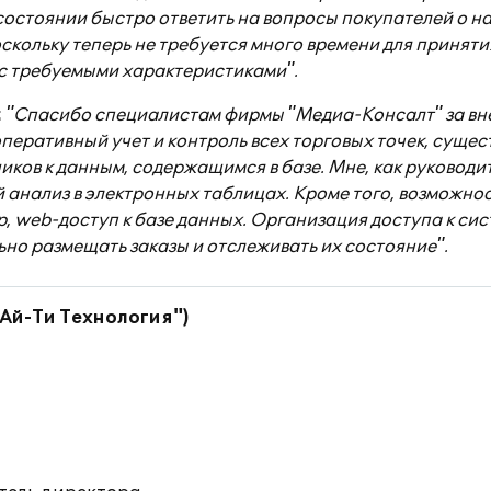
 состоянии быстро ответить на вопросы покупателей о н
скольку теперь не требуется много времени для приня
с требуемыми характеристиками".
:
"Спасибо специалистам фирмы "Медиа-Консалт" за вне
перативный учет и контроль всех торговых точек, суще
иков к данным, содержащимся в базе. Мне, как руковод
 анализ в электронных таблицах. Кроме того, возможн
, web-доступ к базе данных. Организация доступа к си
но размещать заказы и отслеживать их состояние".
Ай-Ти Технология")