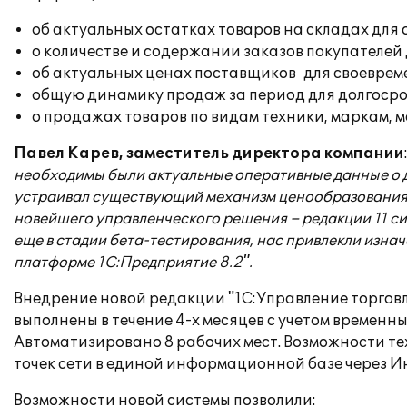
об актуальных остатках товаров на складах для
о количестве и содержании заказов покупателей 
об актуальных ценах поставщиков для своеврем
общую динамику продаж за период для долгосро
о продажах товаров по видам техники, маркам, м
Павел Карев, заместитель директора компании
необходимы были актуальные оперативные данные о д
устраивал существующий механизм ценообразования.
новейшего управленческого решения – редакции 11 си
еще в стадии бета-тестирования, нас привлекли изна
платформе 1С:Предприятие 8.2".
Внедрение новой редакции "1С:Управление торговле
выполнены в течение 4-х месяцев с учетом временн
Автоматизировано 8 рабочих мест. Возможности те
точек сети в единой информационной базе через Ин
Возможности новой системы позволили: