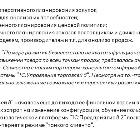
 оперативного планирования закупок;
для анализа их потребностей;
енного планирования ценовой политики;
чного планирования заказов поставщикам и движен
оделям, производителям и т.п. для анализа продаж.
:
"По мере развития бизнеса стало не хватать функцио
вижении товара по всем точкам продаж, требовалась а
 Совместно с нашим партнером-консультантом фирмой
стемы "1С:Управление торговлей 8". Несмотря на то, ч
чально заложенные возможности и перспективы развити
й 8" началось еще до выхода ее финальной версии в
ых затрат на изменение конфигурации, обучение пол
хнологической платформы "1С:Предприятие 8.2" поз
тернет в режиме "тонкого клиента".