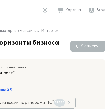
Корзина
Вход
мпьютерных магазинов "Интертек"
горизонты бизнеса
К списку
недрение/проект
онсалт"
влей 8
та всеми партнерами "1С"
89283