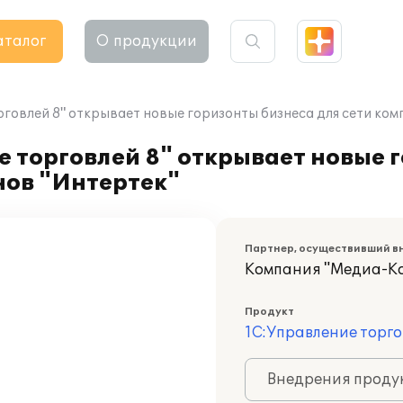
аталог
О продукции
рговлей 8" открывает новые горизонты бизнеса для сети ко
 торговлей 8" открывает новые 
нов "Интертек"
Партнер, осуществивший в
Компания "Медиа-К
Продукт
1С:Управление торго
Внедрения продук