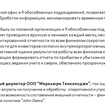
й офис и 9 обособленных подразделений, позволяет 
обработки информации, минимизировать временные по
ибыль по головной организации и 9 обособленным п
чет проводился вручную и занимал каждый месяц нес
нтированной отчетности по всем филиалам сократило
ности для инвесторов согласно внутрикорпоративны
ъективной оценки результатов работы всех филиалов 
щая формировать отчеты по прибылям и убыткам как в
оцесс ведения учета и сверок, обеспечило прозрачну
ый директор ООО "Меркьюри Технолоджи",
так оц
 затраты на получение и обработку оперативной и уп
ла возможность составления внешней отчетности – фина
 политике "John Deere".