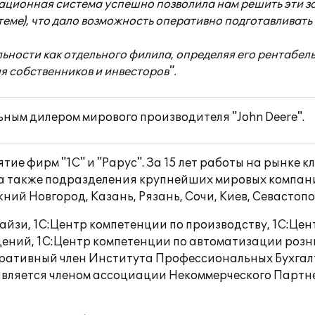
ационная система успешно позволила нам решить эти з
теме), что дало возможность оперативно подготавливать
ности как отдельного филила, определяя его рентабельн
 собственников и инвесторов".
ным дилером мирового производителя "John Deere".
ие фирм "1С" и "Рарус". За 15 лет работы на рынке к
а также подразделения крупнейших мировых компаний
ний Новгород, Казань, Рязань, Сочи, Киев, Севастопо
чайзи, 1С:Центр компетенции по производству, 1С:Цен
ений, 1С:Центр компетенции по автоматизации розн
ративный член Института Профессиональных Бухгал
" является членом ассоциации Некоммерческого Пар