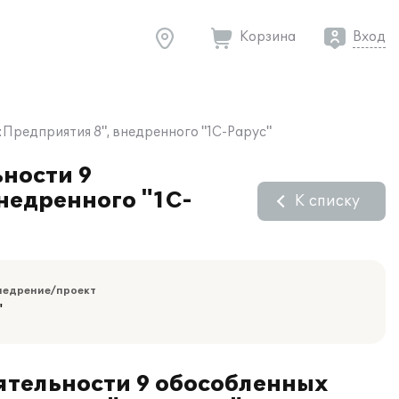
Корзина
Вход
Предприятия 8", внедренного "1С-Рарус"
ности 9
недренного "1С-
К списку
недрение/проект
"
тельности 9 обособленных