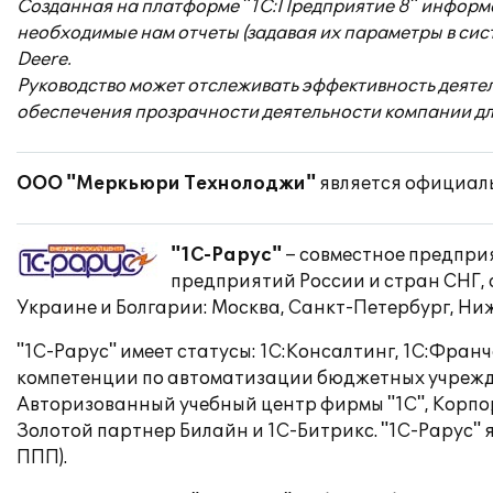
Созданная на платформе "1С:Предприятие 8" информ
необходимые нам отчеты (задавая их параметры в сис
Deere.
Руководство может отслеживать эффективность деятель
обеспечения прозрачности деятельности компании для
ООО "Меркьюри Технолоджи"
является официаль
"1С-Рарус"
– совместное предприят
предприятий России и стран СНГ, 
Украине и Болгарии: Москва, Санкт-Петербург, Ниж
"1С-Рарус" имеет статусы: 1С:Консалтинг, 1С:Фран
компетенции по автоматизации бюджетных учрежд
Авторизованный учебный центр фирмы "1С", Корпо
Золотой партнер Билайн и 1С-Битрикс. "1С-Рарус
ППП).