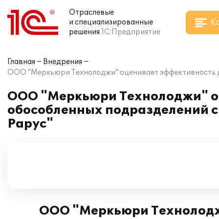
Отраслевые
К
и специализированные
решения
1С:Предприятие
Главная
Внедрения
ООО "Меркьюри Технолоджи" оценивает эффективность де
ООО "Меркьюри Технолоджи" оц
обособленных подразделений с
Рарус"
ООО "Меркьюри Технолодж