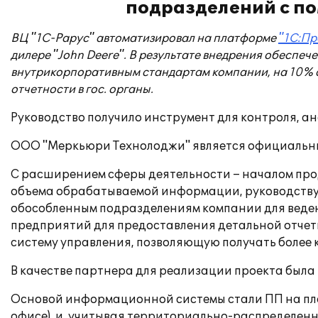
подразделений с по
ВЦ "1С-Рарус" автоматизировал на платформе
"1С:Пр
дилере "John Deere". В результате внедрения обеспе
внутрикорпоративным стандартам компании, на 10% с
отчетности в гос. органы.
Руководство получило инструмент для контроля, а
ООО "Меркьюри Технолоджи" является официальным
С расширением сферы деятельности – началом прод
объема обрабатываемой информации, руководств
обособленным подразделениям компании для веден
предприятий для предоставления детальной отчет
систему управления, позволяющую получать более 
В качестве партнера для реализации проекта был
Основой информационной системы стали ПП на пл
офисе), и, учитывая территориально-распределенн