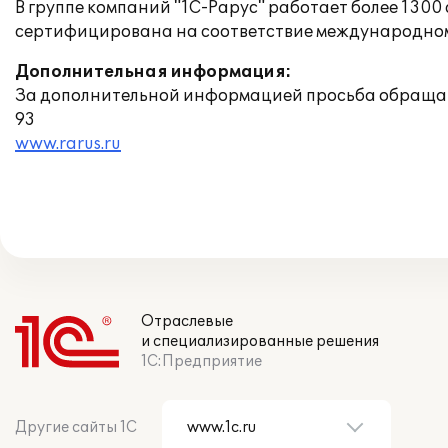
В группе компаний "1С-Рарус" работает более 130
сертифицирована на соответствие международному
Дополнительная информация:
За дополнительной информацией просьба обращать
93
www.rarus.ru
Отраслевые
и специализированные решения
1С:Предприятие
Другие сайты 1С