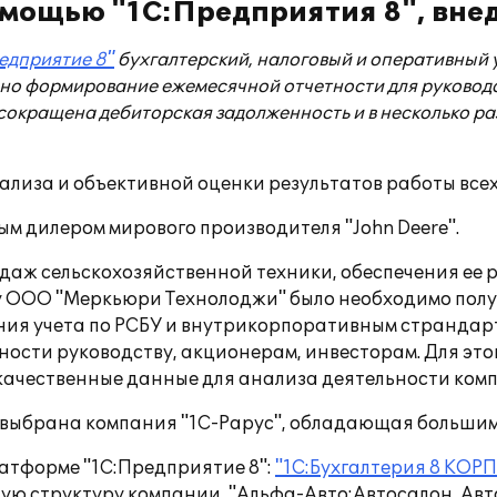
мощью "1С:Предприятия 8", вне
едприятие 8"
бухгалтерский, налоговый и оперативный
чено формирование ежемесячной отчетности для руковод
окращена дебиторская задолженность и в несколько р
нализа и объективной оценки результатов работы все
 дилером мирового производителя "John Deere".
аж сельскохозяйственной техники, обеспечения ее ре
у ООО "Меркьюри Технолоджи" было необходимо пол
ия учета по РСБУ и внутрикорпоративным страндарт
ности руководству, акционерам, инвесторам. Для эт
качественные данные для анализа деятельности ком
а выбрана компания "1С-Рарус", обладающая больши
атформе "1С:Предприятие 8":
"1С:Бухгалтерия 8 КОРП
ую структуру компании, "Альфа-Авто:Автосалон, Авто