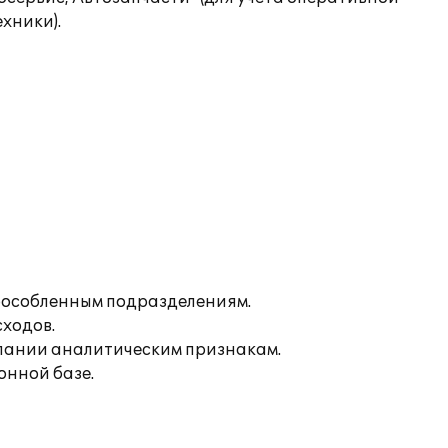
хники).
обособленным подразделениям.
сходов.
пании аналитическим признакам.
онной базе.