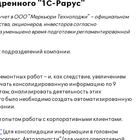
дренного "1С-Рарус"
 учет в ООО "Меркьюри Технолоджи" – официальном
ства, акционеров, инвесторов согласно
аз уменьшено время подготовки регламентированной
х подразделений компании.
монтных работ – и, как следствие, увеличением
учать консолидированную информацию по 9
ам, анализировать деятельность этих
ого было необходимо создать автоматизированную
пании.
м опытом работы с корпоративными клиентами.
"
(для консолидации информации в головном
сервис, Автозапчасти" (для учета оперативной