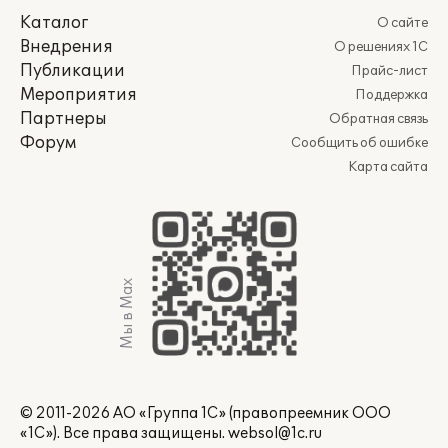
Каталог
О сайте
Внедрения
О решениях 1С
Публикации
Прайс-лист
Мероприятия
Поддержка
Партнеры
Обратная связь
Форум
Сообщить об ошибке
Карта сайта
Мы в Max
© 2011-2026 АО «Группа 1С» (правопреемник ООО
«1С»). Все права защищены.
websol@1c.ru