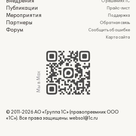
Внедрения
О решениях 1С
Публикации
Прайс-лист
Мероприятия
Поддержка
Партнеры
Обратная связь
Форум
Сообщить об ошибке
Карта сайта
Мы в Max
© 2011-2026 АО «Группа 1С» (правопреемник ООО
«1С»). Все права защищены.
websol@1c.ru