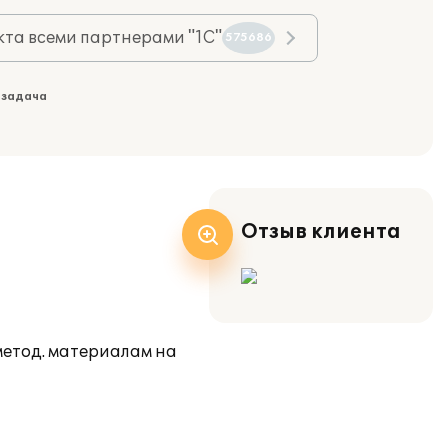
та всеми партнерами "1С"
575686
 задача
Отзыв клиента
метод. материалам на