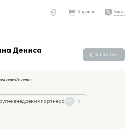
Корзина
Вход
ина Дениса
К списку
недрение/проект
ругие внедрения партнера
3251