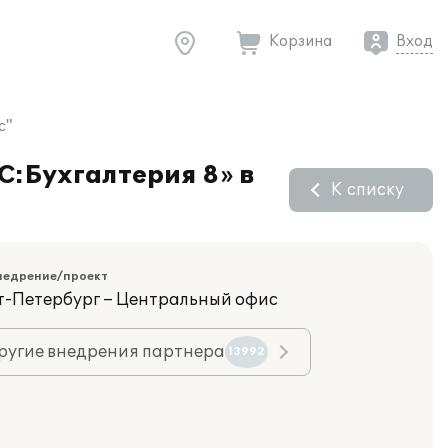
Корзина
Вход
с"
C:Бухгалтерия 8» в
К списку
недрение/проект
кт-Петербург – Центральный офис
ругие внедрения партнера
13992