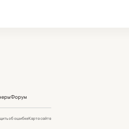
неры
Форум
ить об ошибке
Карта сайта