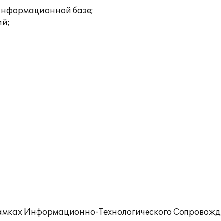
 информационной базе;
ий;
;
рамках Информационно-Технологического Сопровожде