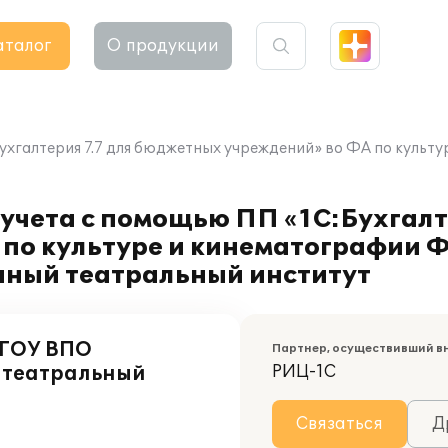
аталог
О продукции
Бухгалтерия 7.7 для бюджетных учреждений» во ФА по куль
учета с помощью ПП «1С:Бухгалте
по культуре и кинематографии
нный театральный институт
ФГОУ ВПО
Партнер, осуществивший в
 театральный
РИЦ-1С
Связаться
Д