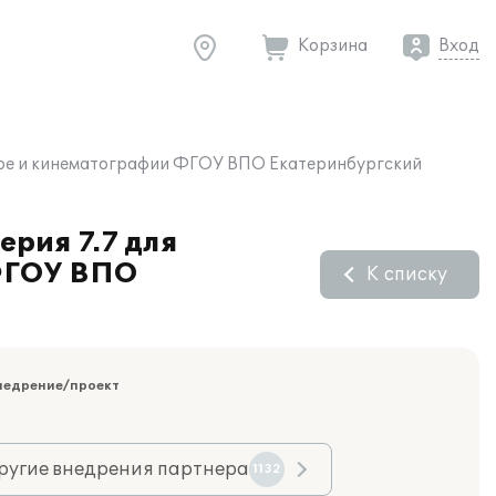
Корзина
Вход
туре и кинематографии ФГОУ ВПО Екатеринбургский
рия 7.7 для
 ФГОУ ВПО
К списку
недрение/проект
ругие внедрения партнера
1132