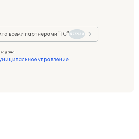
та всеми партнерами "1С"
575930
 задача
муниципальное управление