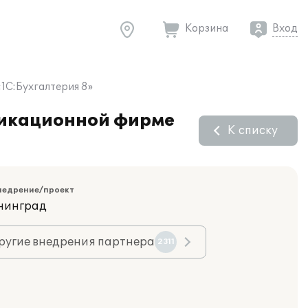
Корзина
Вход
1C:Бухгалтерия 8»
уникационной фирме
К списку
недрение/проект
ининград
ругие внедрения партнера
2311