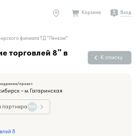
Корзина
Вход
бирского филиала ТД "Ленком"
е торговлей 8" в
К списку
недрение/проект
сибирск – м. Гагаринская
я партнера
568
влей 8