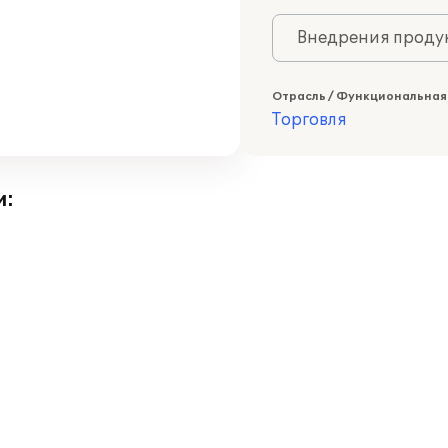
Внедрения продук
Отрасль / Функциональная
Торговля
и: