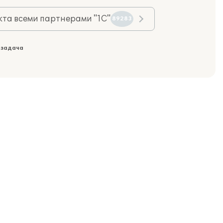
та всеми партнерами "1С"
89283
 задача