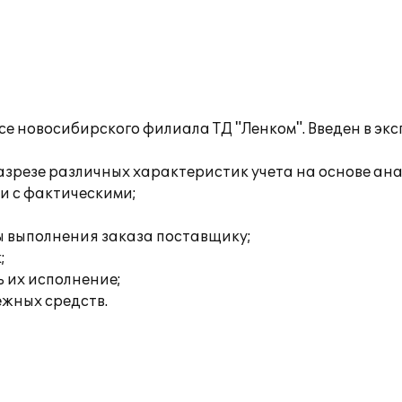
е новосибирского филиала ТД "Ленком". Введен в э
разрезе различных характеристик учета на основе а
и с фактическими;
пы выполнения заказа поставщику;
;
 их исполнение;
жных средств.