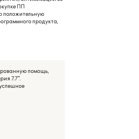
окупке ПП
ую положительную
рограммного продукта,
ированную помощь,
ия 7.7".
 успешное