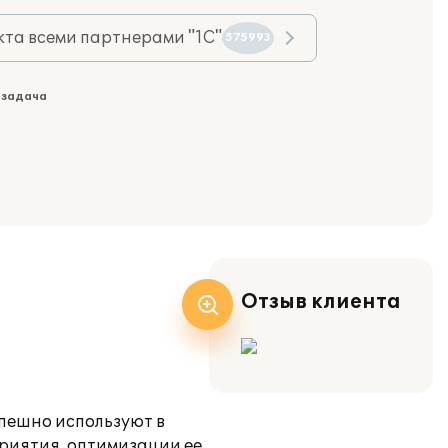
та всеми партнерами "1С"
575993
 задача
Отзыв клиента
пешно используют в
приятия, оптимизации ее