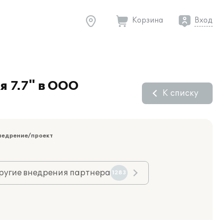
Корзина
Вход
я 7.7" в ООО
К списку
недрение/проект
ругие внедрения партнера
1283