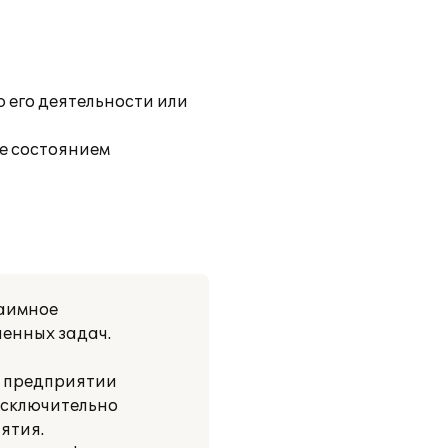
 его деятельности или
же состоянием
заимное
енных задач.
а предприятии
исключительно
ятия.