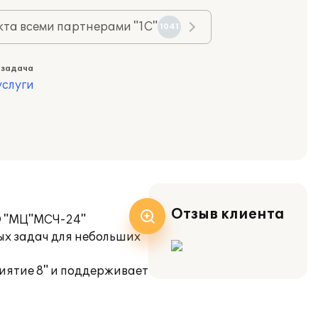
та всеми партнерами "1С"
1041
 задача
слуги
Отзыв клиента
О "МЦ"МСЧ-24"
ых задач для небольших
иятие 8" и поддерживает