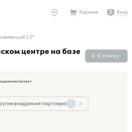
Корзина
Вход
правляющий 2.0"
ском центре на базе
К списку
недрение/проект
ругие внедрения партнера
1