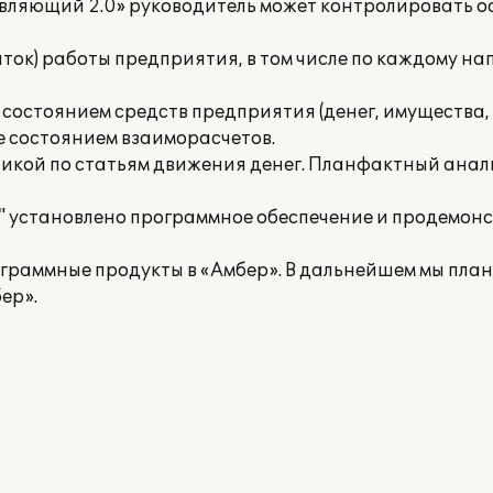
вляющий 2.0» руководитель может контролировать 
ток) работы предприятия, в том числе по каждому н
 состоянием средств предприятия (денег, имущества,
е состоянием взаиморасчетов.
тикой по статьям движения денег. Планфактный ана
" установлено программное обеспечение и продемон
ограммные продукты в «Амбер». В дальнейшем мы пла
ер».