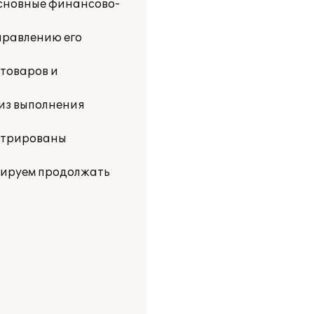
основные финансово-
аправлению его
 товаров и
лиз выполнения
стрированы
нируем продолжать