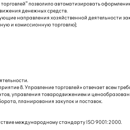
 торговлей" позволило автоматизировать оформлени
 движения денежных средств.
ующие направления хозяйственной деятельности зак
ную и комиссионную торговлю);
ятельности.
иятие 8. Управление торговлей» отвечает всем треб
тов, управления товародвижением и ценообразовани
орота, планирования закупок и поставок.
тствие международному стандарту ISO 9001:2000.