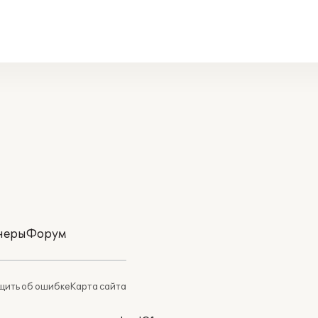
неры
Форум
ить об ошибке
Карта сайта