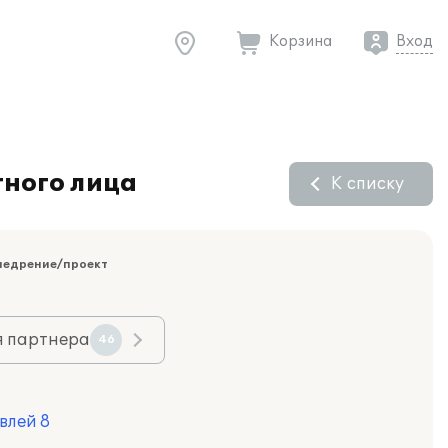
Корзина
Вход
тного лица
К списку
недрение/проект
я партнера
46
влей 8