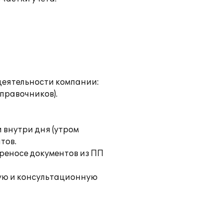
деятельности компании:
правочников).
 внутри дня (утром
тов.
ереносе документов из ПП
ую и консультационную