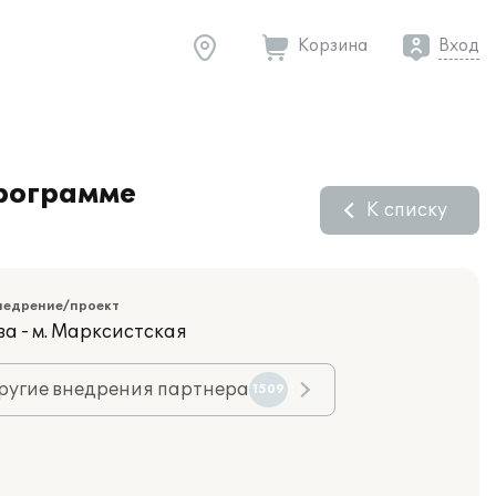
Корзина
Вход
программе
К списку
недрение/проект
ва - м. Марксистская
ругие внедрения партнера
1509