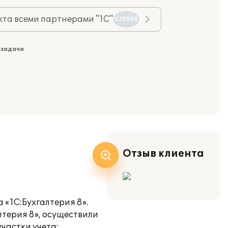
та всеми партнерами "1С"
575930
 задача
Отзыв клиента
 «1С:Бухгалтерия 8».
лтерия 8», осуществили
частки учета: