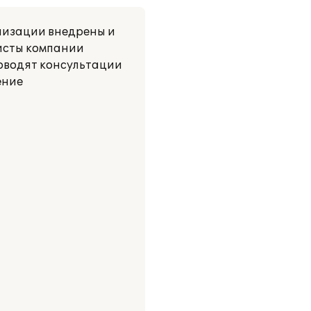
анизации внедрены и
листы компании
роводят консультации
ение