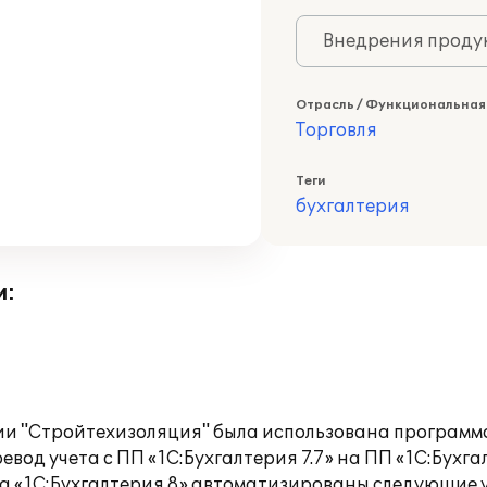
Внедрения продук
Отрасль / Функциональная
Торговля
Теги
бухгалтерия
и:
ии "Стройтехизоляция" была использована программа
од учета с ПП «1С:Бухгалтерия 7.7» на ПП «1С:Бухга
а «1С:Бухгалтерия 8» автоматизированы следующие у