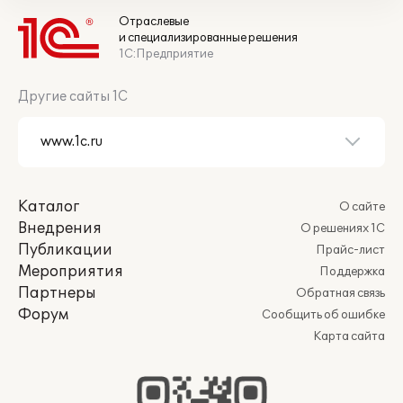
Отраслевые
и специализированные решения
1С:Предприятие
Другие сайты 1С
Каталог
О сайте
Внедрения
О решениях 1С
Публикации
Прайс-лист
Мероприятия
Поддержка
Партнеры
Обратная связь
Форум
Сообщить об ошибке
Карта сайта