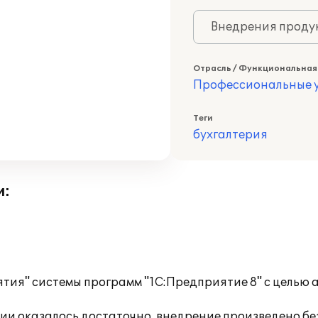
Внедрения продук
Отрасль / Функциональная
Профессиональные у
Теги
бухгалтерия
и:
ия" системы программ "1С:Предприятие 8" с целью а
и оказалось достаточно, внедрение произведено бе