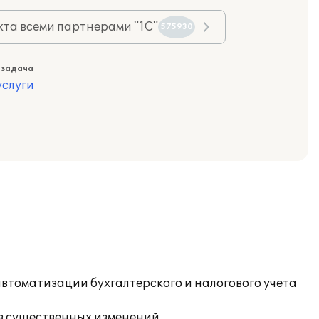
та всеми партнерами "1С"
575930
 задача
слуги
втоматизации бухгалтерского и налогового учета
з существенных изменений.