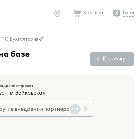
Корзина
Вход
"1С:Бухгалтерия 8"
на базе
К списку
недрение/проект
а – м. Войковская
ругие внедрения партнера
7791