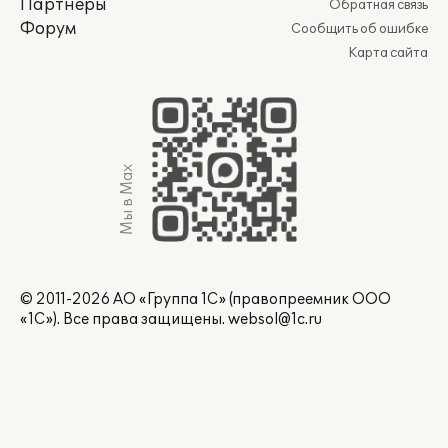
Партнеры
Обратная связь
Форум
Сообщить об ошибке
Карта сайта
Мы в Max
© 2011-2026 АО «Группа 1С» (правопреемник ООО
«1С»). Все права защищены.
websol@1c.ru