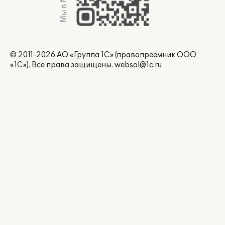
Мы в Max
© 2011-2026 АО «Группа 1С» (правопреемник ООО
«1С»). Все права защищены.
websol@1c.ru