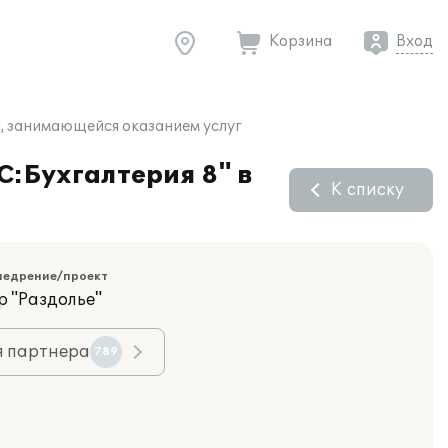
Корзина
Вход
и, занимающейся оказанием услуг
С:Бухгалтерия 8" в
К списку
недрение/проект
р "Раздолье"
я партнера
789