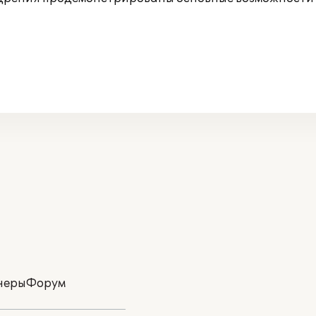
неры
Форум