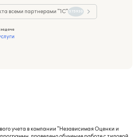
та всеми партнерами "1С"
575930
 задача
слуги
вого учета в компании "Независимая Оценки и
программы, проведено обучение работе с типовой