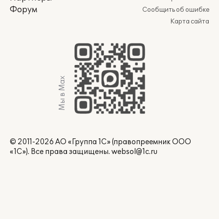
Форум
Сообщить об ошибке
Карта сайта
Мы в Max
© 2011-2026 АО «Группа 1С» (правопреемник ООО
«1С»). Все права защищены.
websol@1c.ru