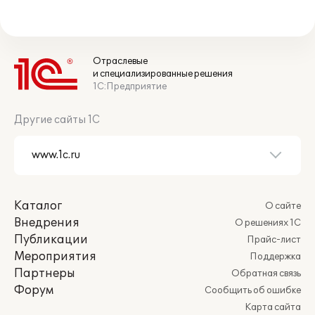
Отраслевые
и специализированные решения
1С:Предприятие
Другие сайты 1С
Каталог
О сайте
Внедрения
О решениях 1С
Публикации
Прайс-лист
Мероприятия
Поддержка
Партнеры
Обратная связь
Форум
Сообщить об ошибке
Карта сайта