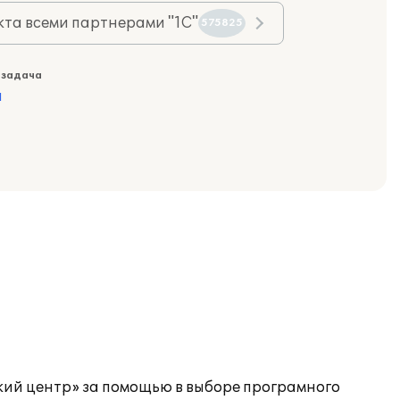
та всеми партнерами "1С"
575825
 задача
а
кий центр» за помощью в выборе програмного