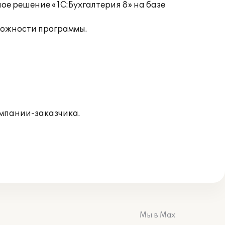
е решение «1С:Бухгалтерия 8» на базе
можности программы.
омпании-заказчика.
Мы в Max