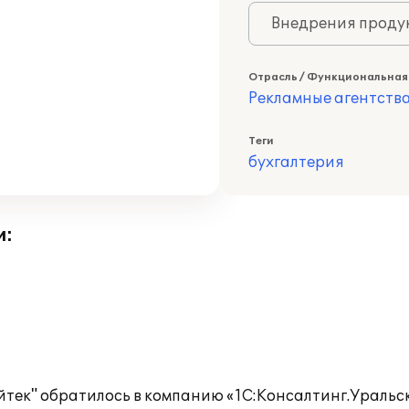
Внедрения продук
Отрасль / Функциональная
Рекламные агентств
Теги
бухгалтерия
и:
йтек" обратилось в компанию «1С:Консалтинг.Уральс