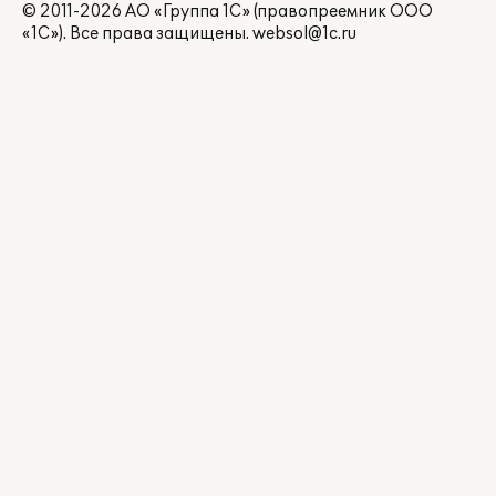
© 2011-2026 АО «Группа 1С» (правопреемник ООО
«1С»). Все права защищены.
websol@1c.ru