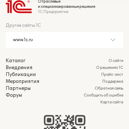
Отраслевые
и специализированные решения
1С:Предприятие
Другие сайты 1С
Каталог
О сайте
Внедрения
О решениях 1С
Публикации
Прайс-лист
Мероприятия
Поддержка
Партнеры
Обратная связь
Форум
Сообщить об ошибке
Карта сайта