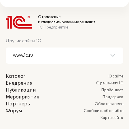
Отраслевые
и специализированные решения
1С:Предприятие
Другие сайты 1С
Каталог
О сайте
Внедрения
О решениях 1С
Публикации
Прайс-лист
Мероприятия
Поддержка
Партнеры
Обратная связь
Форум
Сообщить об ошибке
Карта сайта