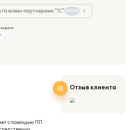
та всеми партнерами "1С"
575825
 задача
а
Отзыв клиента
чет с помощью ПП
осредственно