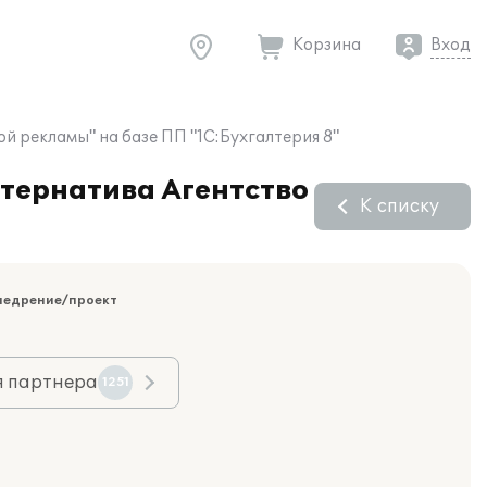
Корзина
Вход
й рекламы" на базе ПП "1С:Бухгалтерия 8"
ьтернатива Агентство
К списку
недрение/проект
я партнера
1251