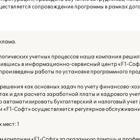
ществляется сопровождение программы в рамках дог
клама.
логических учетных процессов наша компания реши
ратившись в информационно-сервисный центр «F1-Соф
произведены работы по установке программного про
 решения как основных задач по учету финансово-хо
так и для расчета заработной платы и кадрового уче
ю автоматизировать бухгалтерский и налоговый учет
 «F1-Cофт» осуществляется регулярное обслуживани
мест: 1
 компании «F1-Софт» за оказанную помощь и профес