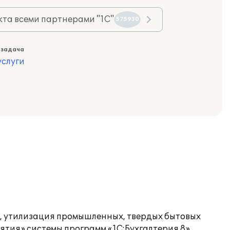
та всеми партнерами "1С"
575930
 задача
слуги
а, утилизация промышленных, твердых бытовых
тия» системы программ «1С:Бухгалтерия 8».