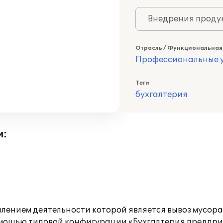
Внедрения продук
Отрасль / Функциональная
Профессиональные у
Теги
бухгалтерия
и:
лением деятельности которой является вывоз мусор
омощью типовой конфигурации «Бухгалтерия предприя