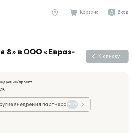
Корзина
Вход
я 8» в ООО «Евраз-
К списку
недрение/проект
ск
ругие внедрения партнера
3570