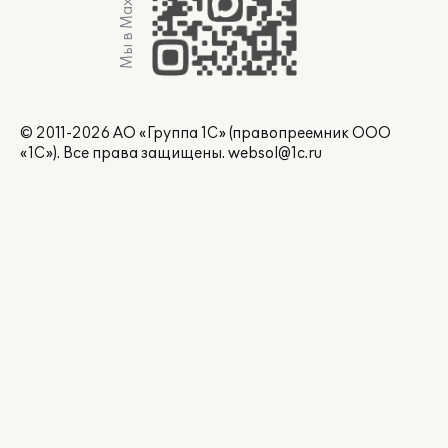
Мы в Max
© 2011-2026 АО «Группа 1С» (правопреемник ООО
«1С»). Все права защищены.
websol@1c.ru