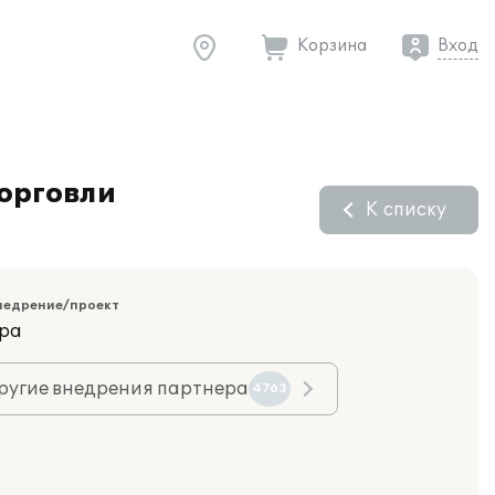
Корзина
Вход
торговли
К списку
недрение/проект
ара
ругие внедрения партнера
4763