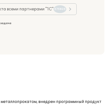
та всеми партнерами "1С"
575825
 задача
ли металлопрокатом, внедрен программный продукт