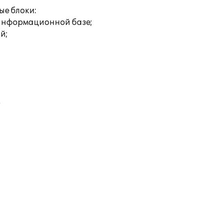
е блоки:
 информационной базе;
й;
;