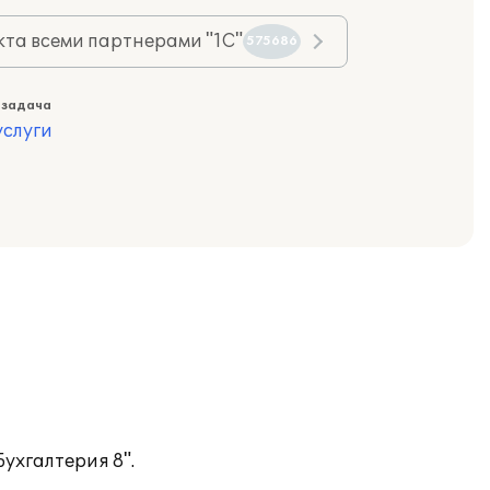
та всеми партнерами "1С"
575686
 задача
слуги
ухгалтерия 8".