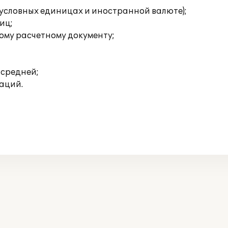
, условных единицах и иностранной валюте);
иц;
дому расчетному документу;
 средней;
раций.