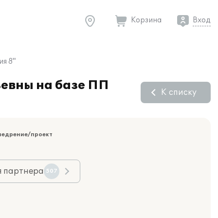
Корзина
Вход
я 8"
евны на базе ПП
К списку
недрение/проект
я партнера
507