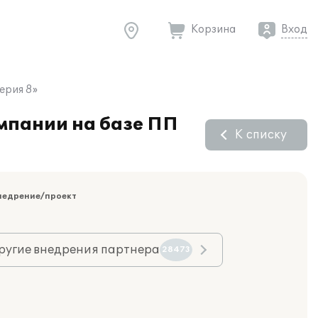
Корзина
Вход
ерия 8»
омпании на базе ПП
К списку
недрение/проект
ругие внедрения партнера
28473