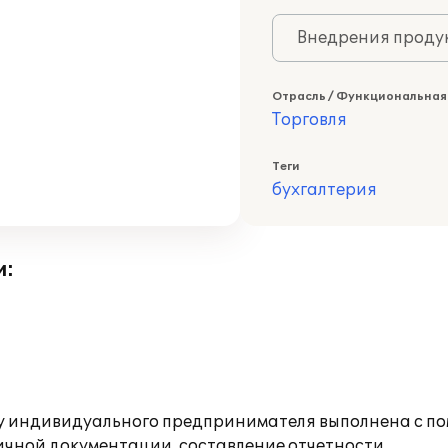
Внедрения продук
Отрасль / Функциональная
Торговля
Теги
бухгалтерия
и:
 у индивидуального предпринимателя выполнена с п
ичной документации, составление отчетности.