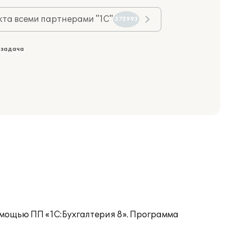
та всеми партнерами "1С"
575993
 задача
омощью ПП «1С:Бухгалтерия 8». Программа