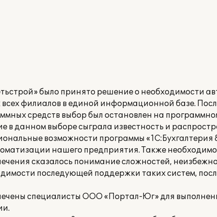
тьстрой» было принято решение о необходимости а
х всех филиалов в единой информационной базе. Пос
ммных средств выбор был остановлен на программно
ие в данном выборе сыграла известность и распрост
иональные возможности программы «1С:Бухгалтерия 8
оматизации нашего предприятия. Также необходимо о
спечения сказалось понимание сложностей, неизбеж
одимости последующей поддержки таких систем, пос
ивлечены специалисты ООО «Портал-Юг» для выполнен
ии.