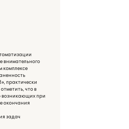
втоматизации
ле внимательного
м комплексе
раненность
», практически
тметить, что в
но возникающих при
ле окончания
ия задач