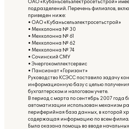
ОАО «Кубаньсельэлектросетьстрой» имеет
подразделений. Перечень филиалов, вклю
приведен ниже:
• ОАО «Кубаньсельэлектросетьстрой»
• Мехколонна № 30
• Мехколонна № 61
• Мехколонна № 62
• Мехколонна № 74
• Сочинский СМУ
• Энергокомплектсервис
• Пансионат «Горизонт»
Руководство КСЭСС поставило задачу ко
информационную базу с целью получения
бухгалтерском и налоговом учете.
В период с марта по сентябрь 2007 года 
автоматизации использован механизм р
периферийная база данных, в которой хр
содержащая информацию по всем филиа
Была оказана помощь во вводе начальных