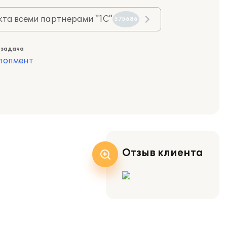
та всеми партнерами "1С"
575686
 задача
лопмент
Отзыв клиента