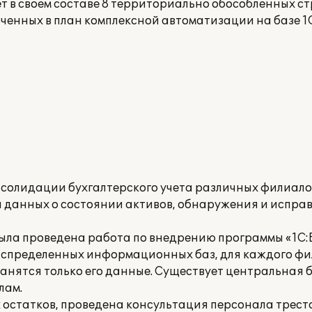
 в своем составе 8 территориально обособленных с
ченных в план комплексной автоматизации на базе 1
нсолидации бухгалтерского учета различных филиало
 данных о состоянии активов, обнаружения и испра
была проведена работа по внедрению программы «1С:
аспределенных информационных баз, для каждого ф
анятся только его данные. Существует центральная 
лам.
 остатков, проведена консультация персонала трест