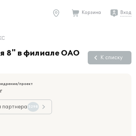
Корзина
Вход
ЭКС
я 8" в филиале ОАО
К списку
недрение/проект
г
я партнера
5298