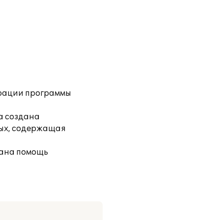
урации программы
а создана
ных, содержащая
зана помощь