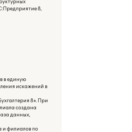
труктурных
С:Предприятие 8,
в в единую
вления искажений в
Бухгалтерия 8». При
илиала создана
база данных,
а и филиалов по