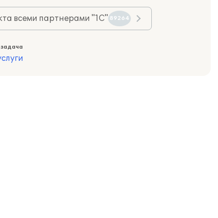
та всеми партнерами "1С"
89264
 задача
слуги