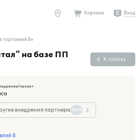
Корзина
Вход
е торговлей 8»
тал" на базе ПП
К списку
недрение/проект
еса
ругие внедрения партнера
3840
влей 8