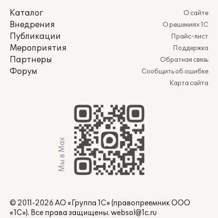
Каталог
О сайте
Внедрения
О решениях 1С
Публикации
Прайс-лист
Мероприятия
Поддержка
Партнеры
Обратная связь
Форум
Сообщить об ошибке
Карта сайта
Мы в Max
© 2011-2026 АО «Группа 1С» (правопреемник ООО
«1С»). Все права защищены.
websol@1c.ru