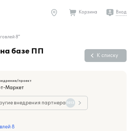
Корзина
Вход
говлей 8"
 на базе ПП
К списку
недрение/проект
фт-Маркет
ругие внедрения партнера
1013
влей 8