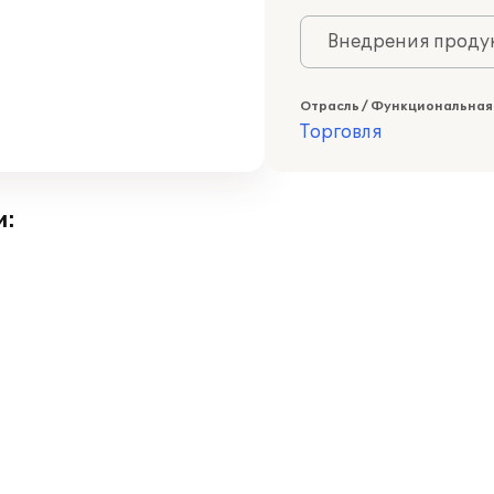
Внедрения продук
Отрасль / Функциональная
Торговля
и: