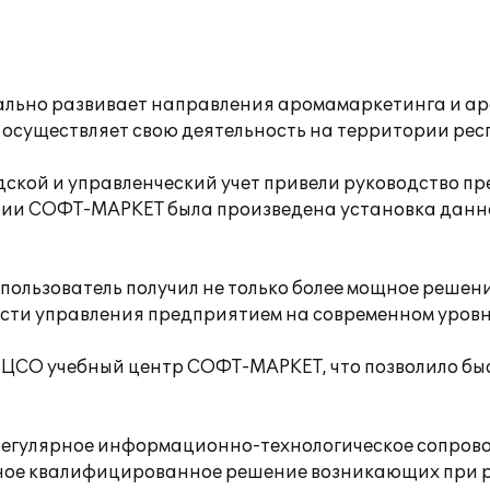
ально развивает направления аромамаркетинга и а
е осуществляет свою деятельность на территории ре
дской и управленческий учет привели руководство п
ании СОФТ-МАРКЕТ была произведена установка данн
 пользователь получил не только более мощное решени
сти управления предприятием на современном уровн
ЦСО учебный центр СОФТ-МАРКЕТ, что позволило быст
регулярное информационно-технологическое сопров
вное квалифицированное решение возникающих при р