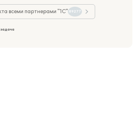
та всеми партнерами "1С"
89277
 задача