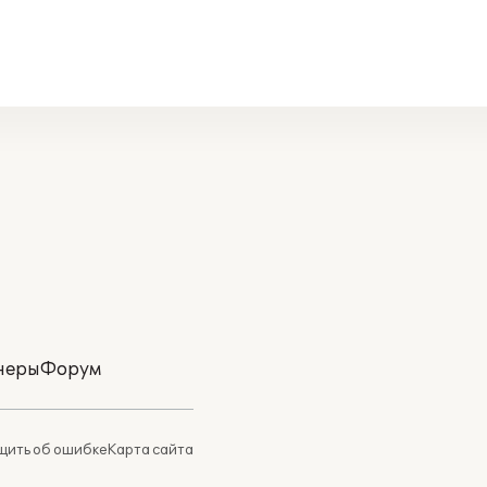
неры
Форум
ить об ошибке
Карта сайта