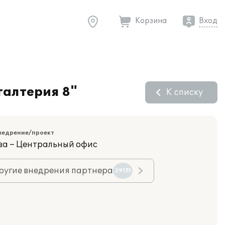
Корзина
Вход
галтерия 8"
К списку
недрение/проект
ва – Центральный офис
ругие внедрения партнера
29151