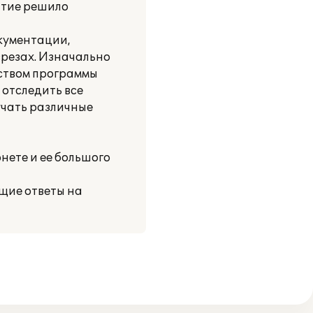
ятие решило
кументации,
зрезах. Изначально
еством программы
 отследить все
учать различные
нете и ее большого
щие ответы на