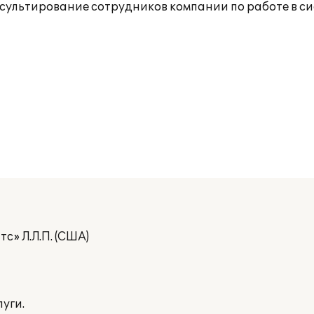
нсультирование сотрудников компании по работе в си
с» Л.Л.П. (США)
уги.