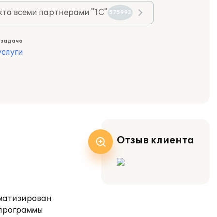
та всеми партнерами "1С"
575993
 задача
слуги
Отзыв клиента
оматизирован
 программы