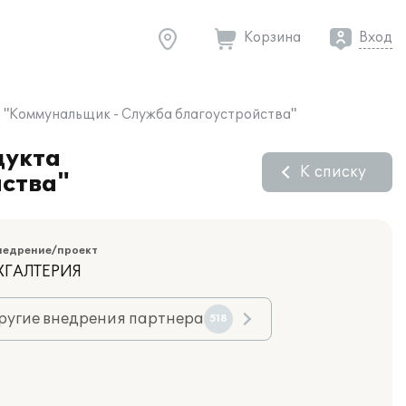
Корзина
Вход
О "Коммунальщик - Служба благоустройства"
дукта
К списку
йства"
недрение/проект
ХГАЛТЕРИЯ
ругие внедрения партнера
518