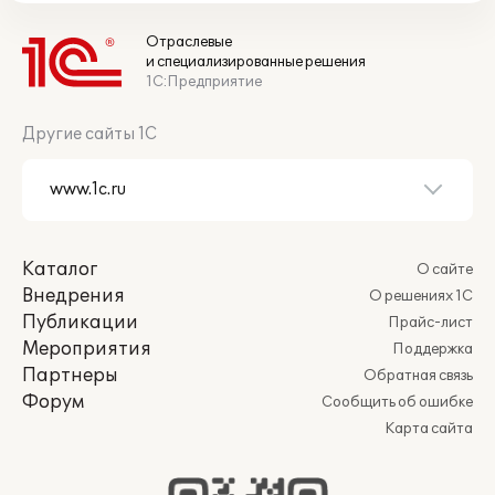
Отраслевые
и специализированные решения
1С:Предприятие
Другие сайты 1С
Каталог
О сайте
Внедрения
О решениях 1С
Публикации
Прайс-лист
Мероприятия
Поддержка
Партнеры
Обратная связь
Форум
Сообщить об ошибке
Карта сайта